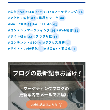
#広告
#SEO
#BtoBマーケティング
150
112
94
#アクセス解析
#業界別マーケ
69
66
#MA・CRM
#AI・LLMO
48
41
#コンテンツマーケティング
#Web制作
34
31
#サイト改善
#フラり対談
22
15
#コンテンツ・SEO
#アクセス解析
4
1
#サイト・LP最適化
#営業DX・商談化
1
1