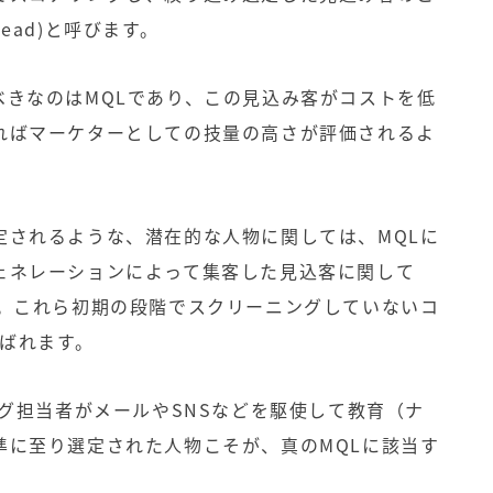
d Lead)と呼びます。
べきなのはMQLであり、この見込み客がコストを低
ればマーケターとしての技量の高さが評価されるよ
定されるような、潜在的な人物に関しては、MQLに
ェネレーション
によって集客した見込客に関して
ん。これら初期の段階でスクリーニングしていないコ
呼ばれます。
ング担当者がメールやSNSなどを駆使して教育（ナ
準に至り選定された人物こそが、真のMQLに該当す