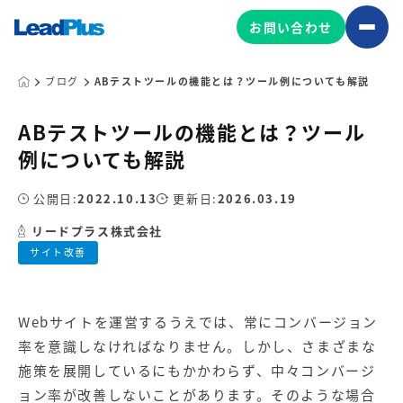
お問い合わせ
ブログ
ABテストツールの機能とは？ツール例についても解説
ABテストツールの機能とは？ツール
広告プロモーション
例についても解説
MA/CRM/SFA導入・運用
公開日:
2022.10.13
更新日:
2026.03.19
Web制作
マーケティング基盤の製品
リードプラス株式会社
マーケティングコンサルティング
サイト改善
Leadplus One
MyFolio
コンテンツ制作
サイトアクセス解析ダッシュ
HubSpot導入・運用
マーケティング基盤
ボード
Webサイトを運営するうえでは、常に
コンバージョン
率を意識しなければなりません。しかし、さまざまな
マーケティングサービスの製品
施策を展開しているにもかかわらず、中々コンバージ
ョン率が改善しないことがあります。そのような場合