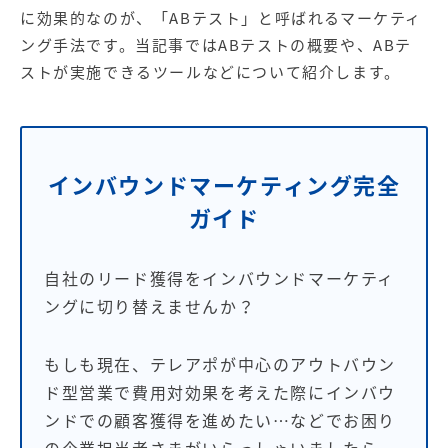
【店舗型ビジネス向け】エリ
【金融機関向け】マーケティ
に効果的なのが、「ABテスト」と呼ばれるマーケティ
ア
ング
マーケティングサービス
サービス
ング手法です。当記事ではABテストの概要や、ABテ
ストが実施できるツールなどについて紹介します。
【IT企業向け】マーケティン
SNSアカウント運用代行サー
グ
ビス（LINE）
サービス
インバウンドマーケティング完全
広告プロモーションの製品
ガイド
【クリニック向け】新規集患
【歯科業界向け】新規集患
Web広告サービス
Web広告パッケージ
自社のリード獲得をインバウンドマーケティ
【塾・個別塾業界向け】新規
サイトアクセス増加パッケー
集客Web広告パッケージ
ジ
ングに切り替えませんか？
商圏ねらいうちパッケージ
求人パッケージ
もしも現在、テレアポが中心のアウトバウン
ド型営業で費用対効果を考えた際にインバウ
Web制作の製品
ンドでの顧客獲得を進めたい…などでお困り
WEBプラス