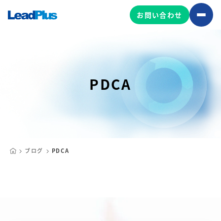
お問い合わせ
広告プロモーション
PDCA
MA/CRM/SFA導入・運用
Web制作
マーケティング基盤の製品
マーケティングコンサルティング
Leadplus One
MyFolio
コンテンツ制作
ブログ
PDCA
サイトアクセス解析ダッシュ
HubSpot導入・運用
マーケティング基盤
ボード
マーケティングサービスの製品