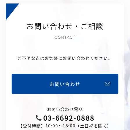
【店舗型ビジネス向け】エリ
【金融機関向け】マーケティ
ア
ング
マーケティングサービス
サービス
お問い合わせ・ご相談
【IT企業向け】マーケティン
SNSアカウント運用代行サー
グ
ビス（LINE）
サービス
CONTACT
広告プロモーションの製品
ご不明な点はお気軽にお問い合わせください。
【クリニック向け】新規集患
【歯科業界向け】新規集患
Web広告サービス
Web広告パッケージ
【塾・個別塾業界向け】新規
サイトアクセス増加パッケー
お問い合わせ
集客Web広告パッケージ
ジ
商圏ねらいうちパッケージ
求人パッケージ
お問い合わせ電話
03-6692-0888
Web制作の製品
【受付時間】10:00〜18:00（土日祝を除く）
WEBプラス