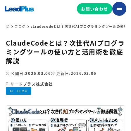
お問い合わせ
ブログ
claudecodeとは？次世代AIプログラミングツールの使
ClaudeCodeとは？次世代AIプログラ
広告プロモーション
ミングツールの使い方と活用術を徹底
MA/CRM/SFA導入・運用
解説
Web制作
マーケティング基盤の製品
公開日:
2026.03.06
更新日:
2026.03.06
マーケティングコンサルティング
リードプラス株式会社
Leadplus One
MyFolio
コンテンツ制作
AI・LLMO
サイトアクセス解析ダッシュ
HubSpot導入・運用
マーケティング基盤
ボード
マーケティングサービスの製品