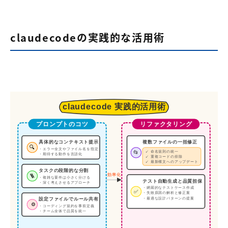
claudecodeの実践的な活用術
claudecode 実践的活用術
プロンプトのコツ
リファクタリング
具体的なコンテキスト提示
複数ファイルの一括修正
🔍
・エラー全文やファイル名を指定
📂
✓ 命名規則の統一
・期待する動作を言語化
✓ 重複コードの排除
✓ 最新構文へのアップデート
タスクの段階的な分割
🪜
効率化
・複雑な要件は小さく分ける
テスト自動生成と品質担保
・深く考えさせるアプローチ
・網羅的なテストケース作成
✅
・失敗原因の解析と修正案
・最適な設計パターンの提案
設定ファイルでルール共有
⚙️
・コーディング規約を事前定義
・チーム全体で品質を統一