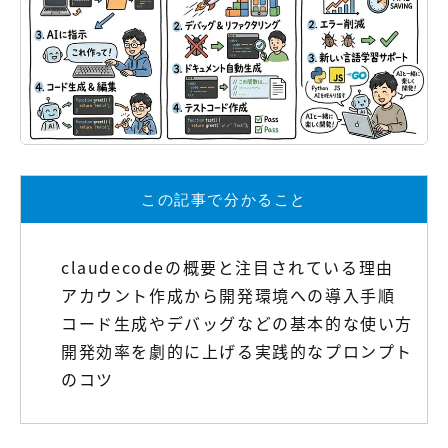
【店舗型ビジネス向け】エリ
【金融機関向け】マーケティ
ア
ング
マーケティングサービス
サービス
【IT企業向け】マーケティン
SNSアカウント運用代行サー
グ
ビス（LINE）
サービス
広告プロモーションの製品
この記事で分かること
【クリニック向け】新規集患
【歯科業界向け】新規集患
Web広告サービス
Web広告パッケージ
claudecodeの概要と注目されている理由
【塾・個別塾業界向け】新規
サイトアクセス増加パッケー
アカウント作成から開発環境への導入手順
集客Web広告パッケージ
ジ
コード生成やデバッグなどの基本的な使い方
商圏ねらいうちパッケージ
求人パッケージ
開発効率を劇的に上げる実践的なプロンプト
のコツ
Web制作の製品
WEBプラス