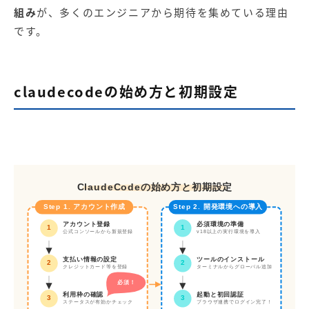
組み
が、多くのエンジニアから期待を集めている理由
です。
claudecodeの始め方と初期設定
ClaudeCodeの始め方と初期設定
Step 1. アカウント作成
Step 2. 開発環境への導入
必須環境の準備
アカウント登録
1
1
公式コンソールから新規登録
v18以上の実行環境を導入
支払い情報の設定
ツールのインストール
2
2
クレジットカード等を登録
ターミナルからグローバル追加
必須！
起動と初回認証
利用枠の確認
3
3
ステータスが有効かチェック
ブラウザ連携でログイン完了！