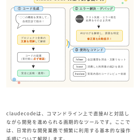
① コード生成
② エラー解決・デバッグ
「〇〇の機能を実装して」
テスト失敗・エラー発生
Error
結果をそのまま共有
自然言語で指示！
AIがログを解析し、原因を特定
↓
プロジェクト全体の
修正案を自動提示！
文脈を理解
して解析
③ 便利なコマンド
コードの提案
必ず確認
（実行前に
）
/clear
会話履歴を消去・文脈リセット
/cost
消費した利用量の統計を表示
安全に反映・適用✨
/review
実装内容のコードレビュー依頼
claudecodeは、コマンドライン上で直接AIと対話し
ながら開発を進められる画期的なツールです。ここで
は、日常的な開発業務で頻繁に利用する基本的な操作
手順について解説します。