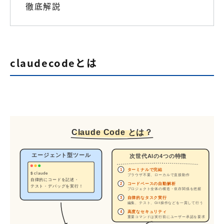
徹底解説
claudecodeとは
Claude Code とは？
エージェント型ツール
次世代AIの4つの特徴
ターミナルで完結
1
$ claude
ブラウザ不要、ローカルで直接動作
自律的にコードを記述・
2
コードベースの自動解析
テスト・デバッグを実行！
プロジェクト全体の構造・依存関係を把握
自律的なタスク実行
3
編集、テスト、Git操作などを一貫して行う
高度なセキュリティ
4
重要コマンドは実行前にユーザー承認を要求