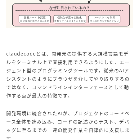
なぜ注目されているの？
固有ルールを記憶
複雑な修正を自動化
シームレスな作業
前提知識の都度入力が不要
複数ファイルにまたがる作業
開発の思考を中断させない
claudecode
とは、開発元の提供する大規模言語モデ
ルをターミナル上で直接利用できるようにした、エー
ジェント型のプログラミングツールです。従来のAIア
シスタントのようにブラウザを介してやり取りするの
ではなく、コマンドラインインターフェースとして動
作する点が最大の特徴です。
開発環境に統合されたAIが、プロジェクトのコードベ
ース全体を読み込み、コードの記述からテスト、デバ
ッグに至るまでの一連の開発作業を自律的に支援しま
す。