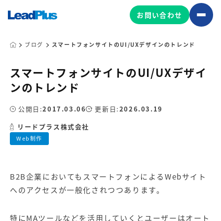
お問い合わせ
ブログ
スマートフォンサイトのUI/UXデザインのトレンド
スマートフォンサイトのUI/UXデザイ
広告プロモーション
ンのトレンド
MA/CRM/SFA導入・運用
公開日:
2017.03.06
更新日:
2026.03.19
Web制作
マーケティング基盤の製品
リードプラス株式会社
マーケティングコンサルティング
Web制作
Leadplus One
MyFolio
コンテンツ制作
サイトアクセス解析ダッシュ
HubSpot導入・運用
マーケティング基盤
ボード
B2B企業においてもスマートフォンによるWebサイト
へのアクセスが一般化されつつあります。
マーケティングサービスの製品
特に
MAツール
などを活用していくとユーザーはオート