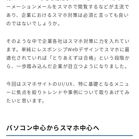
【店舗型ビジネス向け】エリ
【金融機関向け】マーケティ
ーメーションメールをスマホで閲覧するなどが主流で
ア
ング
マーケティングサービス
サービス
あり、企業におけるスマホ対策は必須と言っても良い
のではないでしょうか。
【IT企業向け】マーケティン
SNSアカウント運用代行サー
グ
ビス（LINE）
サービス
そのような中で企業各社はスマホ対策に力を入れてい
ます。単純にレスポンシブWebデザインでスマホに最
広告プロモーションの製品
適化されていれば「とりあえずは合格」という段階か
ら、一歩踏み込んだ企業が目立つようになりました。
【クリニック向け】新規集患
【歯科業界向け】新規集患
Web広告サービス
Web広告パッケージ
今回はスマホサイトのUI/UX、特に基礎となるメニュ
【塾・個別塾業界向け】新規
サイトアクセス増加パッケー
ーに焦点を絞りトレンドや事例について取りあげてみ
集客Web広告パッケージ
ジ
たいと思います。
商圏ねらいうちパッケージ
求人パッケージ
Web制作の製品
パソコン中心からスマホ中心へ
WEBプラス