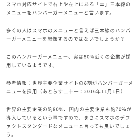
スマホ対応サイトで右上や左上にある「≡」三本線の
メニューをハンバーガーメニューと言います。
多くの人は
スマホのメニューと言えば三本線のハンバ
ーガーメニューを想像するのではないでしょうか？
このハンバーガーメニュー、実は80%近くの企業が採
用しているようです。
参考情報：
世界主要企業サイトの
8
割がハンバーガーメ
ニューを採用
（あとらす二十一：
2016
年
11
月
1
日）
世界の主要企業の約
80%
、国内の主要企業も約
70%
が
導入しているという事ですので、まさにスマホのデフ
ァクトスタンダードなメニューと言っても良いでしょ
う。