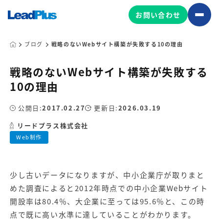
お問い合わせ
ブログ
戦略のないWebサイト構築が失敗する10の理由
戦略のないWebサイト構築が失敗する
広告プロモーション
10の理由
MA/CRM/SFA導入・運用
公開日:
2017.02.27
更新日:
2026.03.19
Web制作
マーケティング基盤の製品
リードプラス株式会社
マーケティングコンサルティング
Web制作
Leadplus One
MyFolio
コンテンツ制作
サイトアクセス解析ダッシュ
HubSpot導入・運用
マーケティング基盤
ボード
少し古いデータになりますが、中小企業庁が取りまと
めた調査によると
2012
年時点での中小企業
Web
サイト
マーケティングサービスの製品
開設率は
80.4
％、大企業に至っては
95.6
％と、この時
点で既に高い水準に達していることがわかります。