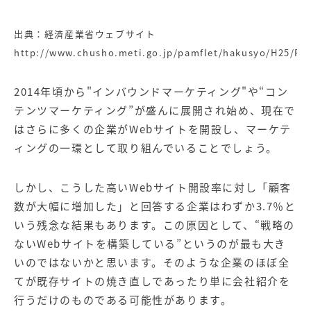
【店舗型ビジネス向け】エリ
【金融機関向け】マーケティ
ア
ング
マーケティングサービス
サービス
出典：経済産業省ウェブサイト
http://www.chusho.meti.go.jp/pamflet/hakusyo/H25/P
【IT企業向け】マーケティン
SNSアカウント運用代行サー
グ
ビス（LINE）
サービス
2014年頃から"
インバウンドマーケティング
"や“
コン
テンツマーケティング
”が盛んに展開され始め、現在で
広告プロモーションの製品
はさらに多くの企業が
Web
サイトを開設し、マーケテ
ィングの一環として取り組んでいることでしょう。
【クリニック向け】新規集患
【歯科業界向け】新規集患
Web広告サービス
Web広告パッケージ
しかし、こうした高いWebサイト開設率に対し「顧客
【塾・個別塾業界向け】新規
サイトアクセス増加パッケー
数が大幅に増加した」と回答する企業はわずか
3.7
％と
集客Web広告パッケージ
ジ
いう残念な結果もあります。この原因として、
“
戦略の
商圏ねらいうちパッケージ
求人パッケージ
ない
Web
サイトを構築している
”
というのが最も大き
いのではないかと思います。そのような企業のほぼ全
てが既存サイトの焼き直しであったり単に会社紹介を
Web制作の製品
行うだけのものである可能性があります。
WEBプラス