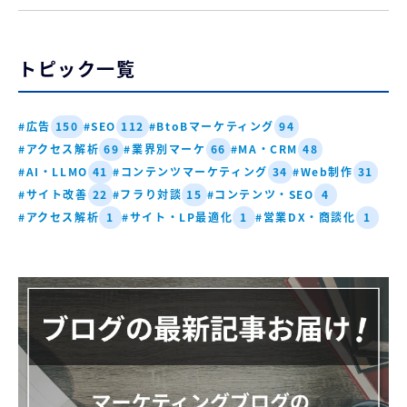
トピック一覧
#広告
#SEO
#BtoBマーケティング
150
112
94
#アクセス解析
#業界別マーケ
#MA・CRM
69
66
48
#AI・LLMO
#コンテンツマーケティング
#Web制作
41
34
31
#サイト改善
#フラり対談
#コンテンツ・SEO
22
15
4
#アクセス解析
#サイト・LP最適化
#営業DX・商談化
1
1
1