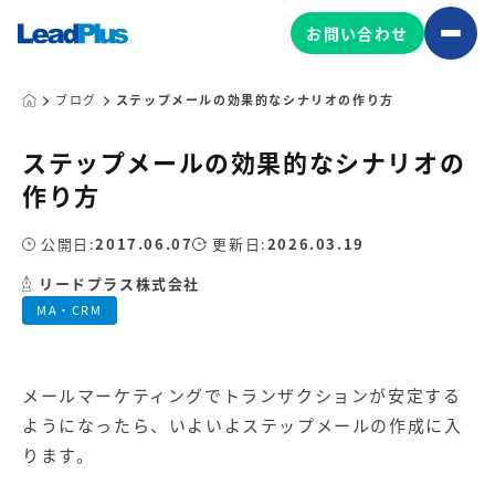
お問い合わせ
ブログ
ステップメールの効果的なシナリオの作り方
ステップメールの効果的なシナリオの
広告プロモーション
作り方
MA/CRM/SFA導入・運用
公開日:
2017.06.07
更新日:
2026.03.19
Web制作
マーケティング基盤の製品
リードプラス株式会社
マーケティングコンサルティング
MA・CRM
Leadplus One
MyFolio
コンテンツ制作
サイトアクセス解析ダッシュ
HubSpot導入・運用
マーケティング基盤
ボード
メールマーケティングでトランザクションが安定する
ようになったら、いよいよステップメールの作成に入
マーケティングサービスの製品
ります。