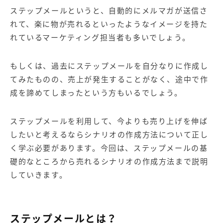
【店舗型ビジネス向け】エリ
【金融機関向け】マーケティ
ステップメールというと、自動的に
メルマガ
が送信さ
ア
ング
マーケティングサービス
サービス
れて、楽に物が売れるといったようなイメージを持た
れているマーケティング担当者も多いでしょう。
【IT企業向け】マーケティン
SNSアカウント運用代行サー
グ
ビス（LINE）
サービス
もしくは、過去にステップメールを自分なりに作成し
てみたものの、売上が発生することがなく、途中で作
広告プロモーションの製品
成を諦めてしまったという方もいるでしょう。
【クリニック向け】新規集患
【歯科業界向け】新規集患
Web広告サービス
Web広告パッケージ
ステップメールを利用して、今よりも売り上げを伸ば
したいと考えるならシナリオの作成方法について正し
【塾・個別塾業界向け】新規
サイトアクセス増加パッケー
く学ぶ必要があります。今回は、ステップメールの基
集客Web広告パッケージ
ジ
礎的なところから売れるシナリオの作成方法まで説明
商圏ねらいうちパッケージ
求人パッケージ
していきます。
Web制作の製品
ステップメールとは？
WEBプラス