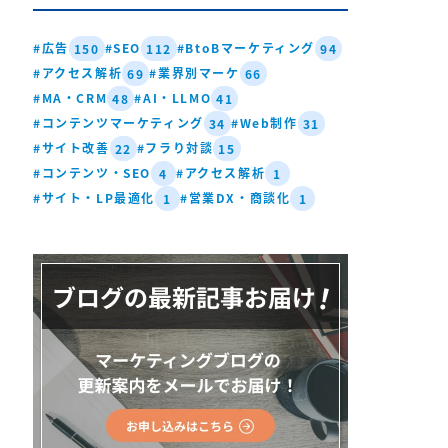
#広告
#SEO
#BtoBマーケティング
150
112
94
#アクセス解析
#業界別マーケ
69
66
#MA・CRM
#AI・LLMO
48
41
#コンテンツマーケティング
#Web制作
34
31
#サイト改善
#フラり対談
22
15
#コンテンツ・SEO
#アクセス解析
4
1
#サイト・LP最適化
#営業DX・商談化
1
1