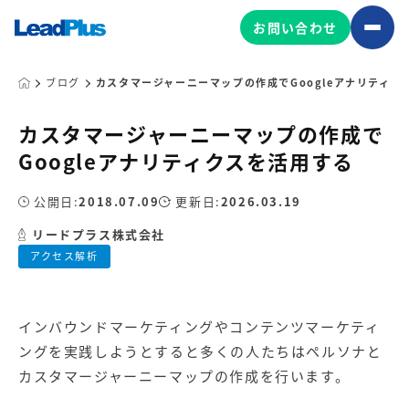
お問い合わせ
ブログ
カスタマージャーニーマップの作成でGoogleアナリティク
カスタマージャーニーマップの作成で
広告プロモーション
Googleアナリティクスを活用する
MA/CRM/SFA導入・運用
公開日:
2018.07.09
更新日:
2026.03.19
Web制作
マーケティング基盤の製品
リードプラス株式会社
マーケティングコンサルティング
アクセス解析
Leadplus One
MyFolio
コンテンツ制作
サイトアクセス解析ダッシュ
HubSpot導入・運用
マーケティング基盤
ボード
インバウンドマーケティング
や
コンテンツマーケティ
ング
を実践しようとすると多くの人たちは
ペルソナ
と
マーケティングサービスの製品
カスタマージャーニーマップの作成を行います。