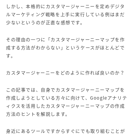
【店舗型ビジネス向け】エリ
【金融機関向け】マーケティ
しかし、本格的にカスタマージャーニーを定めデジタ
ア
ング
マーケティングサービス
サービス
ルマーケティング戦略を上手に実行している例はまだ
少ないというのが正直な感想です。
【IT企業向け】マーケティン
SNSアカウント運用代行サー
グ
ビス（LINE）
サービス
その理由の一つに「カスタマージャーニーマップを作
成する方法がわからない」というケースがほとんどで
広告プロモーションの製品
す。
【クリニック向け】新規集患
【歯科業界向け】新規集患
Web広告サービス
Web広告パッケージ
カスタマージャーニーをどのように作れば良いのか？
【塾・個別塾業界向け】新規
サイトアクセス増加パッケー
この記事では、自身でカスタマージャーニーマップを
集客Web広告パッケージ
ジ
作成しようとしている方々に向けて、Googleアナリテ
商圏ねらいうちパッケージ
求人パッケージ
ィクスを活用したカスタマージャーニーマップの作成
方法のヒントを解説します。
Web制作の製品
身近にあるツールですからすぐにでも取り組むことが
WEBプラス