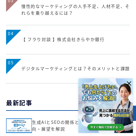
03
慢性的なマーケティングの人手不足、人材不足、そ
れらを乗り越えるには？
04
【 フラり対談 】株式会社きらやか銀行
05
デジタルマーケティングとは？そのメリットと課題
最新記事
目次
生成AIとSEOの関係とは？仕組み・最新動
向・展望を解説