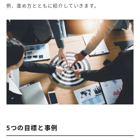
【店舗型ビジネス向け】エリ
【金融機関向け】マーケティ
例、進め方とともに紹介していきます。
ア
ング
マーケティングサービス
サービス
【IT企業向け】マーケティン
SNSアカウント運用代行サー
グ
ビス（LINE）
サービス
広告プロモーションの製品
【クリニック向け】新規集患
【歯科業界向け】新規集患
Web広告サービス
Web広告パッケージ
【塾・個別塾業界向け】新規
サイトアクセス増加パッケー
集客Web広告パッケージ
ジ
商圏ねらいうちパッケージ
求人パッケージ
5つの目標と事例
Web制作の製品
WEBプラス