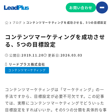
お問い合わせ
ブログ
コンテンツマーケティングを成功させる、5つの目標設定
コンテンツマーケティングを成功させ
広告プロモーション
る、5つの目標設定
MA/CRM/SFA導入・運用
公開日:
2019.11.20
更新日:
2026.03.03
Web制作
マーケティング基盤の製品
リードプラス株式会社
マーケティングコンサルティング
コンテンツマーケティング
Leadplus One
MyFolio
コンテンツ制作
サイトアクセス解析ダッシュ
HubSpot導入・運用
マーケティング基盤
ボード
コンテンツマーケティング
は「マーケティング」の一
手法ですから、目標設定が必要不可欠です。この記事
マーケティングサービスの製品
では、実際にコンテンツマーケティングでどういった
目標設定をすればいいか。その5つの分類を具体的な事