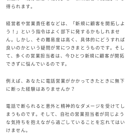
【店舗型ビジネス向け】エリ
【金融機関向け】マーケティ
得られます。
ア
ング
マーケティングサービス
サービス
経営者や営業責任者などは、「新規に顧客を開拓しよ
【IT企業向け】マーケティン
SNSアカウント運用代行サー
グ
ビス（LINE）
う！」という指令はよく部下に発するかもしれませ
サービス
ん。しかし、その難易度は高く、具体的にどうすれば
良いのかという疑問が常につきまとうものです。そし
広告プロモーションの製品
て、多くの営業担当者は、今ひとつ新規に顧客が開拓
できずに悩んでいるのです。
【クリニック向け】新規集患
【歯科業界向け】新規集患
Web広告サービス
Web広告パッケージ
例えば、あなたに電話営業がかかってきたときに無下
【塾・個別塾業界向け】新規
サイトアクセス増加パッケー
に断った経験はありませんか？
集客Web広告パッケージ
ジ
商圏ねらいうちパッケージ
求人パッケージ
電話で断られると意外と精神的なダメージを受けてし
まうものです。そして、自社の営業担当者が同じよう
Web制作の製品
な気持ちを抱えながら過ごしていることを忘れてはい
けません。
WEBプラス