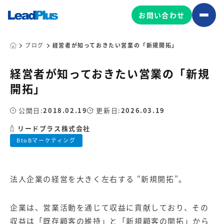
お問い合わせ
ブログ
経営者が知っておきたい営業の「新規開拓」
経営者が知っておきたい営業の「新規
広告プロモーション
開拓」
MA/CRM/SFA導入・運用
公開日:
2018.02.19
更新日:
2026.03.19
Web制作
マーケティング基盤の製品
リードプラス株式会社
マーケティングコンサルティング
BtoBマーケティング
Leadplus One
MyFolio
コンテンツ制作
サイトアクセス解析ダッシュ
HubSpot導入・運用
マーケティング基盤
ボード
法人企業の経営を大きく左右する “
新規開拓
”。
マーケティングサービスの製品
企業は、営業活動を通じて収益に貢献しており、その
収益は「既存顧客の維持」と「新規顧客の開拓」から