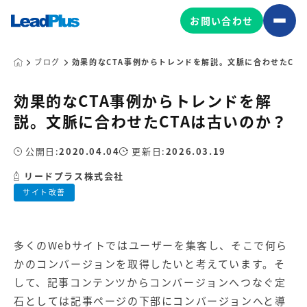
お問い合わせ
ブログ
効果的なCTA事例からトレンドを解説。文脈に合わせたCT
効果的なCTA事例からトレンドを解
広告プロモーション
説。文脈に合わせたCTAは古いのか？
MA/CRM/SFA導入・運用
公開日:
2020.04.04
更新日:
2026.03.19
Web制作
マーケティング基盤の製品
リードプラス株式会社
マーケティングコンサルティング
サイト改善
Leadplus One
MyFolio
コンテンツ制作
サイトアクセス解析ダッシュ
HubSpot導入・運用
マーケティング基盤
ボード
多くのWebサイトではユーザーを集客し、そこで何ら
かの
コンバージョン
を取得したいと考えています。そ
マーケティングサービスの製品
して、記事コンテンツからコンバージョンへつなぐ定
石としては記事ページの下部にコンバージョンへと導