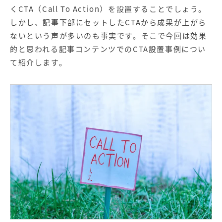
【店舗型ビジネス向け】エリ
【金融機関向け】マーケティ
くCTA（Call To Action）を設置することでしょう。
ア
ング
マーケティングサービス
サービス
しかし、記事下部にセットしたCTAから成果が上がら
ないという声が多いのも事実です。そこで今回は効果
【IT企業向け】マーケティン
SNSアカウント運用代行サー
的と思われる記事コンテンツでのCTA設置事例につい
グ
ビス（LINE）
サービス
て紹介します。
広告プロモーションの製品
【クリニック向け】新規集患
【歯科業界向け】新規集患
Web広告サービス
Web広告パッケージ
【塾・個別塾業界向け】新規
サイトアクセス増加パッケー
集客Web広告パッケージ
ジ
商圏ねらいうちパッケージ
求人パッケージ
Web制作の製品
WEBプラス