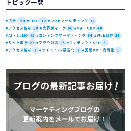
トピック一覧
#広告
#SEO
#BtoBマーケティング
150
112
94
#アクセス解析
#業界別マーケ
#MA・CRM
69
66
48
#AI・LLMO
#コンテンツマーケティング
#Web制作
41
34
31
#サイト改善
#フラり対談
#コンテンツ・SEO
22
15
3
#アクセス解析
#サイト・LP最適化
#営業DX・商談化
1
1
1