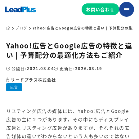
お問い合わせ
ブログ
Yahoo!広告とGoogle広告の特徴と違い | 予算配分の最
Yahoo!広告とGoogle広告の特徴と違
広告プロモーション
い | 予算配分の最適化方法もご紹介
MA/CRM/SFA導入・運用
公開日:
2021.03.04
更新日:
2026.03.19
Web制作
マーケティング基盤の製品
リードプラス株式会社
マーケティングコンサルティング
広告
Leadplus One
MyFolio
コンテンツ制作
サイトアクセス解析ダッシュ
HubSpot導入・運用
マーケティング基盤
ボード
リスティング広告
の媒体には、
Yahoo!広告
と
Google
広告
の主に２つがあります。その中にもディスプレイ
マーケティングサービスの製品
広告とリスティング広告がありますが、それぞれの広
告媒体の違いがわからないという人も多いのではない