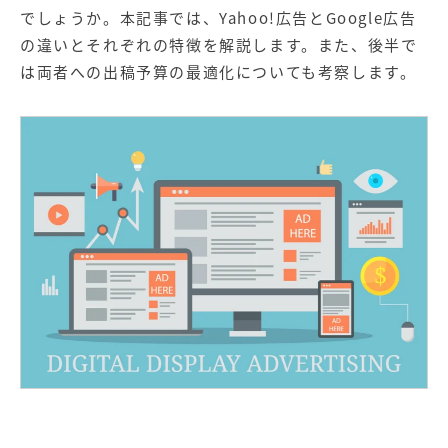
【店舗型ビジネス向け】エリ
【金融機関向け】マーケティ
でしょうか。本記事では、Yahoo!広告とGoogle広告
ア
ング
マーケティングサービス
サービス
の違いとそれぞれの特徴を解説します。また、後半で
は両者への出稿予算の最適化についても考察します。
【IT企業向け】マーケティン
SNSアカウント運用代行サー
グ
ビス（LINE）
サービス
広告プロモーションの製品
【クリニック向け】新規集患
【歯科業界向け】新規集患
Web広告サービス
Web広告パッケージ
【塾・個別塾業界向け】新規
サイトアクセス増加パッケー
集客Web広告パッケージ
ジ
商圏ねらいうちパッケージ
求人パッケージ
Web制作の製品
WEBプラス