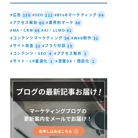
#広告
#SEO
#BtoBマーケティング
150
112
94
#アクセス解析
#業界別マーケ
69
66
#MA・CRM
#AI・LLMO
48
41
#コンテンツマーケティング
#Web制作
34
31
#サイト改善
#フラり対談
22
15
#コンテンツ・SEO
#アクセス解析
4
1
#サイト・LP最適化
#営業DX・商談化
1
1