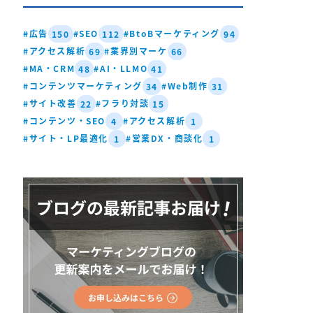
#広告
#SEO
#BtoBマーケティング
150
112
94
#アクセス解析
#業界別マーケ
69
66
#MA・CRM
#AI・LLMO
48
41
#コンテンツマーケティング
#Web制作
34
31
#サイト改善
#フラり対談
22
15
#コンテンツ・SEO
#アクセス解析
4
1
#サイト・LP最適化
#営業DX・商談化
1
1