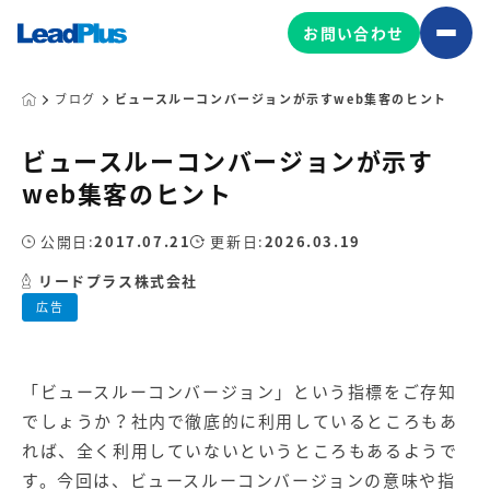
お問い合わせ
ブログ
ビュースルーコンバージョンが示すweb集客のヒント
ビュースルーコンバージョンが示す
広告プロモーション
web集客のヒント
MA/CRM/SFA導入・運用
公開日:
2017.07.21
更新日:
2026.03.19
Web制作
マーケティング基盤の製品
リードプラス株式会社
マーケティングコンサルティング
広告
Leadplus One
MyFolio
コンテンツ制作
サイトアクセス解析ダッシュ
HubSpot導入・運用
マーケティング基盤
ボード
「ビュースルー
コンバージョン
」という指標をご存知
でしょうか？社内で徹底的に利用しているところもあ
マーケティングサービスの製品
れば、全く利用していないというところもあるようで
す。今回は、ビュースルーコンバージョンの意味や指