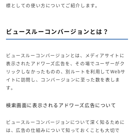
【店舗型ビジネス向け】エリ
【金融機関向け】マーケティ
標としての使い方についてご紹介します。
ア
ング
マーケティングサービス
サービス
【IT企業向け】マーケティン
SNSアカウント運用代行サー
ビュースルーコンバージョンとは？
グ
ビス（LINE）
サービス
広告プロモーションの製品
ビュースルーコンバージョンとは、メディアサイトに
表示されたアドワーズ広告を、その場でユーザーがク
【クリニック向け】新規集患
【歯科業界向け】新規集患
リックしなかったものの、別ルートを利用してWebサ
Web広告サービス
Web広告パッケージ
イトに訪問し、コンバージョンに至った数を表しま
【塾・個別塾業界向け】新規
サイトアクセス増加パッケー
す。
集客Web広告パッケージ
ジ
商圏ねらいうちパッケージ
求人パッケージ
検索画面に表示されるアドワーズ広告について
Web制作の製品
ビュースルーコンバージョンについて深く知るために
は、広告の仕組みについて知っておくことも大切で
WEBプラス