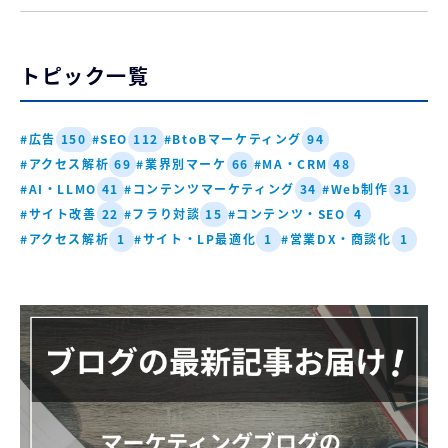
トピック一覧
#広告
#SEO
#BtoBマーケティング
150
112
94
#アクセス解析
#業界別マーケ
#MA・CRM
69
66
48
#AI・LLMO
#コンテンツマーケティング
#Web制作
41
34
31
#サイト改善
#フラり対談
#コンテンツ・SEO
22
15
4
#アクセス解析
#サイト・LP最適化
#営業DX・商談化
1
1
1