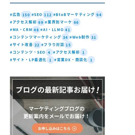
#広告
#SEO
#BtoBマーケティング
150
112
94
#アクセス解析
#業界別マーケ
69
66
#MA・CRM
#AI・LLMO
48
41
#コンテンツマーケティング
#Web制作
34
31
#サイト改善
#フラり対談
22
15
#コンテンツ・SEO
#アクセス解析
4
1
#サイト・LP最適化
#営業DX・商談化
1
1