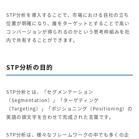
【店舗型ビジネス向け】エリ
【金融機関向け】マーケティ
ア
ング
マーケティングサービス
サービス
STP分析を導入することで、市場における自社の立ち
位置が明確になり、誰をターゲットとすることで高い
【IT企業向け】マーケティン
SNSアカウント運用代行サー
コンバージョン
が得られるのかという思考枠組みを社
グ
ビス（LINE）
サービス
内で共有することができます。
広告プロモーションの製品
STP分析の目的
【クリニック向け】新規集患
【歯科業界向け】新規集患
Web広告サービス
Web広告パッケージ
【塾・個別塾業界向け】新規
サイトアクセス増加パッケー
STP分析とは、「セグメンテーション
集客Web広告パッケージ
ジ
（Segmentation）」「ターゲティング
商圏ねらいうちパッケージ
求人パッケージ
（Targeting）」「ポジショニング（Positioning）の
英語の頭文字を合わせて形成された言葉です。
Web制作の製品
STP分析は、様々なフレームワークの中でも多くの企
WEBプラス