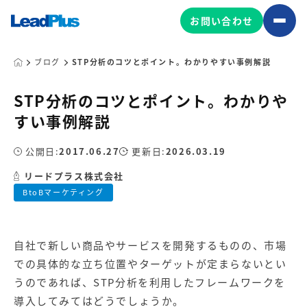
お問い合わせ
ブログ
STP分析のコツとポイント。わかりやすい事例解説
STP分析のコツとポイント。わかりや
広告プロモーション
すい事例解説
MA/CRM/SFA導入・運用
公開日:
2017.06.27
更新日:
2026.03.19
Web制作
マーケティング基盤の製品
リードプラス株式会社
マーケティングコンサルティング
BtoBマーケティング
Leadplus One
MyFolio
コンテンツ制作
サイトアクセス解析ダッシュ
HubSpot導入・運用
マーケティング基盤
ボード
自社で新しい商品やサービスを開発するものの、市場
での具体的な立ち位置やターゲットが定まらないとい
マーケティングサービスの製品
うのであれば、STP分析を利用したフレームワークを
導入してみてはどうでしょうか。