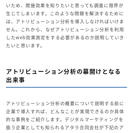
【店舗型ビジネス向け】エリ
【金融機関向け】マーケティ
いため、間接効果を知りたいと思っても調査に限界が
ア
ング
マーケティングサービス
サービス
生じてしまいます。このような問題を解決するために
は、アトリビューション分析を導入しなければいけま
【IT企業向け】マーケティン
SNSアカウント運用代行サー
せん。これから、なぜアトリビューション分析を利用
グ
ビス（LINE）
サービス
したweb効果測定をする必要があるのか説明していき
たいと思います。
広告プロモーションの製品
【クリニック向け】新規集患
【歯科業界向け】新規集患
アトリビューション分析の幕開けとなる
Web広告サービス
Web広告パッケージ
出来事
【塾・個別塾業界向け】新規
サイトアクセス増加パッケー
集客Web広告パッケージ
ジ
商圏ねらいうちパッケージ
求人パッケージ
アトリビューション分析の概要について説明する前に
企業で導入すれば、どんなことが実現できるのか具体
的な事例をご紹介します。デジタルマーケティングを
Web制作の製品
扱う企業としても知られるアタラ合同会社が下記のア
WEBプラス