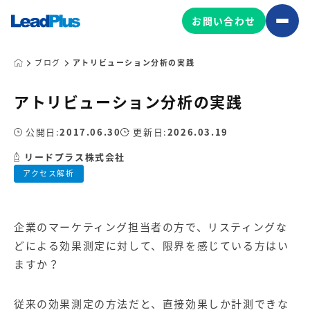
お問い合わせ
ブログ
アトリビューション分析の実践
アトリビューション分析の実践
広告プロモーション
MA/CRM/SFA導入・運用
公開日:
2017.06.30
更新日:
2026.03.19
Web制作
リードプラス株式会社
マーケティング基盤の製品
アクセス解析
マーケティングコンサルティング
Leadplus One
MyFolio
コンテンツ制作
企業のマーケティング担当者の方で、リスティングな
サイトアクセス解析ダッシュ
HubSpot導入・運用
マーケティング基盤
ボード
どによる効果測定に対して、限界を感じている方はい
ますか？
マーケティングサービスの製品
従来の効果測定の方法だと、直接効果しか計測できな