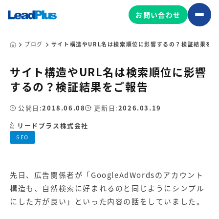
お問い合わせ
ブログ
サイト構造やURL名は検索順位に影響するの？検証結果をご
サイト構造やURL名は検索順位に影響
広告プロモーション
するの？検証結果をご報告
MA/CRM/SFA導入・運用
公開日:
2018.06.08
更新日:
2026.03.19
Web制作
マーケティング基盤の製品
リードプラス株式会社
マーケティングコンサルティング
SEO
Leadplus One
MyFolio
コンテンツ制作
サイトアクセス解析ダッシュ
HubSpot導入・運用
マーケティング基盤
ボード
先日、広告関係者が「GoogleAdWordsのアカウント
構造も、自然検索に好まれるのと同じようにシンプル
マーケティングサービスの製品
にした方が良い」といった内容の話をしていました。