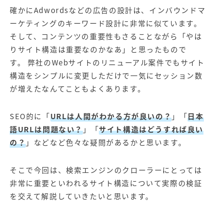
【店舗型ビジネス向け】エリ
【金融機関向け】マーケティ
確かにAdwordsなどの広告の設計は、
インバウンドマ
ア
ング
マーケティングサービス
サービス
ーケティング
のキーワード設計に非常に似ています。
そして、コンテンツの重要性もさることながら「やは
【IT企業向け】マーケティン
SNSアカウント運用代行サー
りサイト構造は重要なのかなあ」と思ったもので
グ
ビス（LINE）
サービス
す。 弊社のWebサイトのリニューアル案件でもサイト
構造をシンプルに変更しただけで一気にセッション数
広告プロモーションの製品
が増えたなんてこともよくあります。
【クリニック向け】新規集患
【歯科業界向け】新規集患
SEO的に「
URLは人間がわかる方が良いの？
」「
日本
Web広告サービス
Web広告パッケージ
語URLは問題ない？
」「
サイト構造はどうすれば良い
【塾・個別塾業界向け】新規
サイトアクセス増加パッケー
の？
」などなど色々な疑問があるかと思います。
集客Web広告パッケージ
ジ
商圏ねらいうちパッケージ
求人パッケージ
そこで今回は、
検索エンジン
のクローラーにとっては
非常に重要といわれるサイト構造について実際の検証
を交えて解説していきたいと思います。
Web制作の製品
WEBプラス