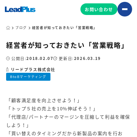
お問い合わせ
ブログ
経営者が知っておきたい「営業戦略」
経営者が知っておきたい「営業戦略」
広告プロモーション
MA/CRM/SFA導入・運用
公開日:
2018.02.07
更新日:
2026.03.19
Web制作
リードプラス株式会社
マーケティング基盤の製品
BtoBマーケティング
マーケティングコンサルティング
Leadplus One
MyFolio
コンテンツ制作
「
顧客満足度
を向上させよう！」
サイトアクセス解析ダッシュ
HubSpot導入・運用
マーケティング基盤
ボード
「トップ５社の売上を10%伸ばそう！」
「代理店/パートナーのマージンを圧縮して利益を確保
しよう！」
マーケティングサービスの製品
「買い替えのタイミングだから新製品の案内を行お