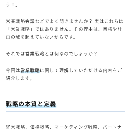
【店舗型ビジネス向け】エリ
【金融機関向け】マーケティ
う！」
ア
ング
マーケティングサービス
サービス
営業戦略会議などでよく聞きませんか？ 実はこれらは
【IT企業向け】マーケティン
SNSアカウント運用代行サー
「営業戦略」ではありません。その理由は、目標や計
グ
ビス（LINE）
サービス
画の域を超えていないからです。
広告プロモーションの製品
それでは営業戦略とは何なのでしょうか？
【クリニック向け】新規集患
【歯科業界向け】新規集患
今回は
営業戦略
に関して理解していただける内容をご
Web広告サービス
Web広告パッケージ
紹介します。
【塾・個別塾業界向け】新規
サイトアクセス増加パッケー
集客Web広告パッケージ
ジ
商圏ねらいうちパッケージ
求人パッケージ
戦略の本質と定義
Web制作の製品
経営戦略、価格戦略、マーケティング戦略、パートナ
WEBプラス