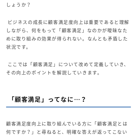
【店舗型ビジネス向け】エリ
【金融機関向け】マーケティ
しょうか？
ア
ング
マーケティングサービス
サービス
ビジネスの成長に顧客満足度向上は重要であると理解
【IT企業向け】マーケティン
SNSアカウント運用代行サー
しながら、何をもって「顧客満足」なのかが曖昧なた
グ
ビス（LINE）
サービス
めに取り組みの効果が得られない。なんとも矛盾した
状況です。
広告プロモーションの製品
ここでは「顧客満足」について改めて定義していき、
【クリニック向け】新規集患
【歯科業界向け】新規集患
その向上のポイントを解説していきます。
Web広告サービス
Web広告パッケージ
【塾・個別塾業界向け】新規
サイトアクセス増加パッケー
集客Web広告パッケージ
ジ
「顧客満足」ってなに…？
商圏ねらいうちパッケージ
求人パッケージ
顧客満足度向上に取り組んでいる方に「顧客満足とは
Web制作の製品
何ですか？」と尋ねると、明確な答えが返ってこない
WEBプラス