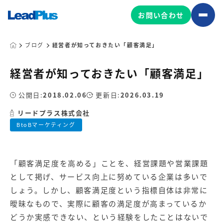
お問い合わせ
ブログ
経営者が知っておきたい「顧客満足」
経営者が知っておきたい「顧客満足」
広告プロモーション
MA/CRM/SFA導入・運用
公開日:
2018.02.06
更新日:
2026.03.19
Web制作
リードプラス株式会社
マーケティング基盤の製品
BtoBマーケティング
マーケティングコンサルティング
Leadplus One
MyFolio
コンテンツ制作
「顧客満足度を高める」ことを、経営課題や営業課題
サイトアクセス解析ダッシュ
HubSpot導入・運用
マーケティング基盤
ボード
として掲げ、サービス向上に努めている企業は多いで
しょう。しかし、顧客満足度という指標自体は非常に
曖昧なもので、実際に顧客の満足度が高まっているか
マーケティングサービスの製品
どうか実感できない、という経験をしたことはないで