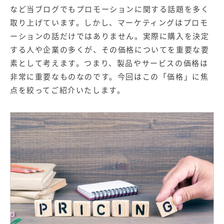
【店舗型ビジネス向け】エリ
【金融機関向け】マーケティ
など当ブログでもプロモーションに関する話題を多く
ア
ング
マーケティングサービス
サービス
取り上げています。しかし、マーケティングはプロモ
ーションの話だけではありません。実際に購入を決定
【IT企業向け】マーケティン
SNSアカウント運用代行サー
する人や企業の多くが、その価格についてを重要な要
グ
ビス（LINE）
サービス
素として考えます。つまり、製品やサービスの価格は
非常に重要なものなのです。今回はこの「価格」に焦
点を絞ってご紹介いたします。
広告プロモーションの製品
【クリニック向け】新規集患
【歯科業界向け】新規集患
Web広告サービス
Web広告パッケージ
【塾・個別塾業界向け】新規
サイトアクセス増加パッケー
集客Web広告パッケージ
ジ
商圏ねらいうちパッケージ
求人パッケージ
Web制作の製品
WEBプラス