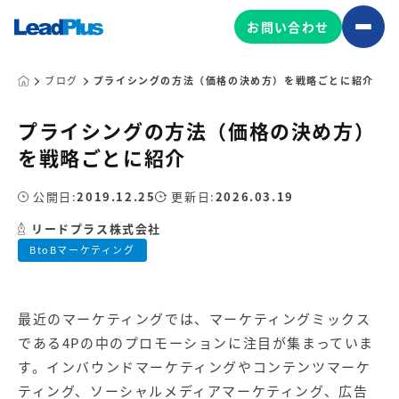
お問い合わせ
ブログ
プライシングの方法（価格の決め方）を戦略ごとに紹介
プライシングの方法（価格の決め方）
広告プロモーション
を戦略ごとに紹介
MA/CRM/SFA導入・運用
公開日:
2019.12.25
更新日:
2026.03.19
Web制作
マーケティング基盤の製品
リードプラス株式会社
マーケティングコンサルティング
BtoBマーケティング
Leadplus One
MyFolio
コンテンツ制作
サイトアクセス解析ダッシュ
HubSpot導入・運用
マーケティング基盤
ボード
最近のマーケティングでは、マーケティングミックス
である4Pの中のプロモーションに注目が集まっていま
マーケティングサービスの製品
す。
インバウンドマーケティング
や
コンテンツマーケ
ティング
、ソーシャルメディアマーケティング、広告