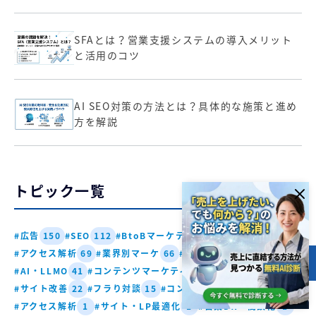
SFAとは？営業支援システムの導入メリット
と活用のコツ
AI SEO対策の方法とは？具体的な施策と進め
方を解説
トピック一覧
#広告
#SEO
#BtoBマーケティング
150
112
94
#アクセス解析
#業界別マーケ
#MA・CRM
69
66
48
目次
#AI・LLMO
#コンテンツマーケティング
#Web制作
41
34
31
#サイト改善
#フラり対談
#コンテンツ・SEO
22
15
4
#アクセス解析
#サイト・LP最適化
#営業DX・商談化
1
1
1