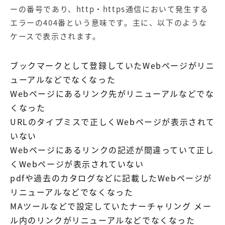
【店舗型ビジネス向け】エリ
【金融機関向け】マーケティ
ーの番号であり、http・https通信において発生する
ア
ング
マーケティングサービス
サービス
エラーの404番という意味です。主に、以下のような
ケースで表示されます。
【IT企業向け】マーケティン
SNSアカウント運用代行サー
グ
ビス（LINE）
サービス
ブックマークとして登録していたWebページがリニ
ューアルなどでなくなった
広告プロモーションの製品
Webページにあるリンク先がリニューアルなどでな
くなった
【クリニック向け】新規集患
【歯科業界向け】新規集患
URLのタイプミスで正しくWebページが表示されて
Web広告サービス
Web広告パッケージ
いない
【塾・個別塾業界向け】新規
サイトアクセス増加パッケー
Webページにあるリンクの記述が間違っていて正し
集客Web広告パッケージ
ジ
くWebページが表示されていない
商圏ねらいうちパッケージ
求人パッケージ
pdfや過去のカタログなどに記載したWebページが
リニューアルなどでなくなった
Web制作の製品
MAツールなどで設定していたナーチャリング メー
ル内のリンクがリニューアルなどでなくなった
WEBプラス