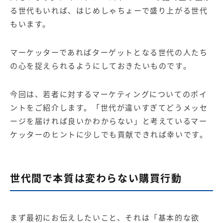
【店舗型ビジネス向け】エリ
【金融機関向け】マーケティ
る世代もいれば、はじめしゃちょーで盛り上がる世代
ア
ング
マーケティングサービス
サービス
もいます。
【IT企業向け】マーケティン
SNSアカウント運用代行サー
グ
ビス（LINE）
マーケッターであればターゲットとなる世代の人たち
サービス
の心を捉えられるようにしておきたいものです。
広告プロモーションの製品
今回は、若者に対するマーケティングについてのポイ
ントをご紹介します。「世代が違いすぎてどうメッセ
【クリニック向け】新規集患
【歯科業界向け】新規集患
Web広告サービス
Web広告パッケージ
ージを届ければ良いかわからない」と考えているマー
ケッターのヒントに少しでも貢献できれば幸いです。
【塾・個別塾業界向け】新規
サイトアクセス増加パッケー
集客Web広告パッケージ
ジ
商圏ねらいうちパッケージ
求人パッケージ
世代間で本質は変わらない購買行動
Web制作の製品
まず最初にお伝えしたいこと、それは「基本的な欲
WEBプラス