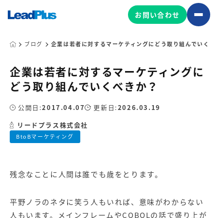
お問い合わせ
ブログ
企業は若者に対するマーケティングにどう取り組んでいくべ
企業は若者に対するマーケティングに
広告プロモーション
どう取り組んでいくべきか？
MA/CRM/SFA導入・運用
公開日:
2017.04.07
更新日:
2026.03.19
Web制作
マーケティング基盤の製品
リードプラス株式会社
マーケティングコンサルティング
BtoBマーケティング
Leadplus One
MyFolio
コンテンツ制作
サイトアクセス解析ダッシュ
HubSpot導入・運用
マーケティング基盤
ボード
残念なことに人間は誰でも歳をとります。
マーケティングサービスの製品
平野ノラのネタに笑う人もいれば、意味がわからない
人もいます。メインフレームやCOBOLの話で盛り上が