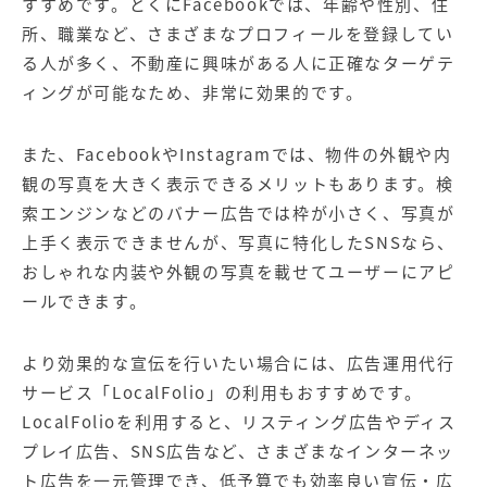
すすめです。とくにFacebookでは、年齢や性別、住
所、職業など、さまざまなプロフィールを登録してい
る人が多く、不動産に興味がある人に正確なターゲテ
ィングが可能なため、非常に効果的です。
また、FacebookやInstagramでは、物件の外観や内
観の写真を大きく表示できるメリットもあります。検
索エンジンなどのバナー広告では枠が小さく、写真が
上手く表示できませんが、写真に特化したSNSなら、
おしゃれな内装や外観の写真を載せてユーザーにアピ
ールできます。
より効果的な宣伝を行いたい場合には、広告運用代行
サービス「LocalFolio」の利用もおすすめです。
LocalFolioを利用すると、
リスティング広告
や
ディス
プレイ広告
、
SNS広告
など、さまざまな
インターネッ
ト広告
を一元管理でき、低予算でも効率良い宣伝・広