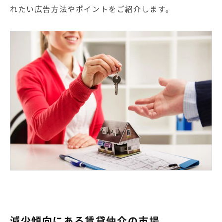
【店舗型ビジネス向け】エリ
【金融機関向け】マーケティ
れたい広告方法やポイントをご紹介します。
ア
ング
マーケティングサービス
サービス
【IT企業向け】マーケティン
SNSアカウント運用代行サー
グ
ビス（LINE）
サービス
広告プロモーションの製品
【クリニック向け】新規集患
【歯科業界向け】新規集患
Web広告サービス
Web広告パッケージ
【塾・個別塾業界向け】新規
サイトアクセス増加パッケー
集客Web広告パッケージ
ジ
商圏ねらいうちパッケージ
求人パッケージ
Web制作の製品
減少傾向にある賃貸仲介の市場
WEBプラス