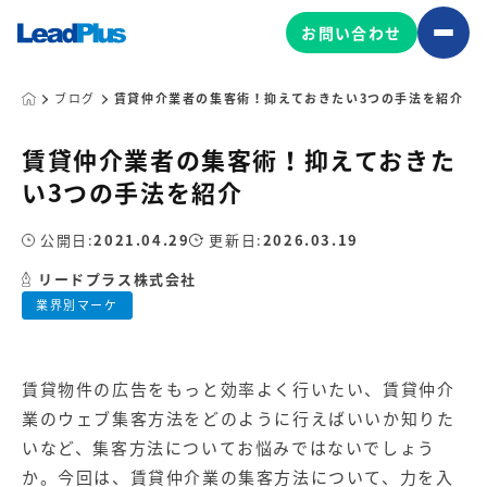
お問い合わせ
ブログ
賃貸仲介業者の集客術！抑えておきたい3つの手法を紹介
賃貸仲介業者の集客術！抑えておきた
広告プロモーション
い3つの手法を紹介
MA/CRM/SFA導入・運用
公開日:
2021.04.29
更新日:
2026.03.19
Web制作
マーケティング基盤の製品
リードプラス株式会社
マーケティングコンサルティング
業界別マーケ
Leadplus One
MyFolio
コンテンツ制作
サイトアクセス解析ダッシュ
HubSpot導入・運用
マーケティング基盤
ボード
賃貸物件の広告をもっと効率よく行いたい、賃貸仲介
業のウェブ集客方法をどのように行えばいいか知りた
マーケティングサービスの製品
いなど、集客方法についてお悩みではないでしょう
か。今回は、賃貸仲介業の集客方法について、力を入