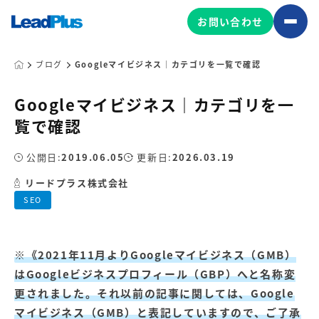
お問い合わせ
ブログ
Googleマイビジネス｜カテゴリを一覧で確認
Googleマイビジネス｜カテゴリを一
広告プロモーション
覧で確認
MA/CRM/SFA導入・運用
公開日:
2019.06.05
更新日:
2026.03.19
Web制作
マーケティング基盤の製品
リードプラス株式会社
マーケティングコンサルティング
SEO
Leadplus One
MyFolio
コンテンツ制作
サイトアクセス解析ダッシュ
HubSpot導入・運用
マーケティング基盤
ボード
※《2021年11月よりGoogleマイビジネス（GMB）
はGoogleビジネスプロフィール（GBP）へと名称変
マーケティングサービスの製品
更されました。それ以前の記事に関しては、Google
マイビジネス（GMB）と表記していますので、ご了承