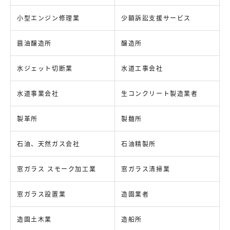
小型エンジン修理業
少額訴訟支援サービス
醤油醸造所
醸造所
水ジェット切断業
水道工事会社
水道事業会社
生コンクリート製造業者
製革所
製麺所
石油、天然ガス会社
石油精製所
窓ガラス スモーク加工業
窓ガラス清掃業
窓ガラス設置業
造園業者
造園土木業
造船所