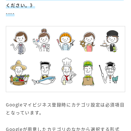
【店舗型ビジネス向け】エリ
【金融機関向け】マーケティ
ください。》
ア
ング
マーケティングサービス
サービス
----
【IT企業向け】マーケティン
SNSアカウント運用代行サー
グ
ビス（LINE）
サービス
広告プロモーションの製品
【クリニック向け】新規集患
【歯科業界向け】新規集患
Web広告サービス
Web広告パッケージ
【塾・個別塾業界向け】新規
サイトアクセス増加パッケー
集客Web広告パッケージ
ジ
商圏ねらいうちパッケージ
求人パッケージ
Googleマイビジネス登録時にカテゴリ設定は必須項目
となっています。
Web制作の製品
Googleが用意したカテゴリのなかから選択する形式
WEBプラス