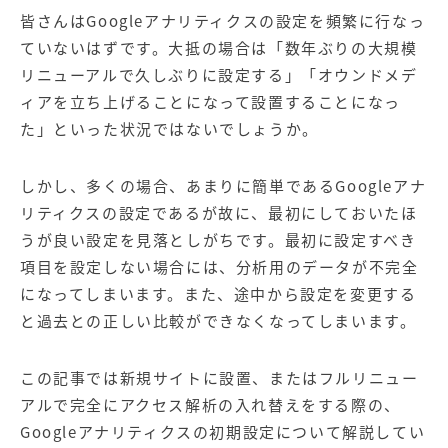
【店舗型ビジネス向け】エリ
【金融機関向け】マーケティ
皆さんはGoogleアナリティクスの設定を頻繁に行なっ
ア
ング
マーケティングサービス
サービス
ていないはずです。大抵の場合は「数年ぶりの大規模
リニューアルで久しぶりに設定する」「
オウンドメデ
【IT企業向け】マーケティン
SNSアカウント運用代行サー
ィア
を立ち上げることになって設置することになっ
グ
ビス（LINE）
サービス
た」といった状況ではないでしょうか。
広告プロモーションの製品
しかし、多くの場合、あまりに簡単であるGoogleアナ
リティクスの設定であるが故に、最初にしておいたほ
【クリニック向け】新規集患
【歯科業界向け】新規集患
うが良い設定を見落としがちです。最初に設定すべき
Web広告サービス
Web広告パッケージ
項目を設定しない場合には、分析用のデータが不完全
【塾・個別塾業界向け】新規
サイトアクセス増加パッケー
になってしまいます。また、途中から設定を変更する
集客Web広告パッケージ
ジ
と過去との正しい比較ができなくなってしまいます。
商圏ねらいうちパッケージ
求人パッケージ
この記事では新規サイトに設置、またはフルリニュー
アルで完全にアクセス解析の入れ替えをする際の、
Web制作の製品
Googleアナリティクスの初期設定について解説してい
WEBプラス