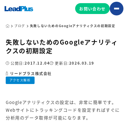
お問い合わせ
ブログ
失敗しないためのGoogleアナリティクスの初期設定
失敗しないためのGoogleアナリティ
広告プロモーション
クスの初期設定
MA/CRM/SFA導入・運用
公開日:
2017.12.04
更新日:
2026.03.19
Web制作
マーケティング基盤の製品
リードプラス株式会社
マーケティングコンサルティング
アクセス解析
Leadplus One
MyFolio
コンテンツ制作
サイトアクセス解析ダッシュ
HubSpot導入・運用
マーケティング基盤
ボード
Googleアナリティクスの設定は、非常に簡単です。
Webサイトにトラッキングコードを設定すればすぐに
マーケティングサービスの製品
分析用のデータ取得が可能になります。