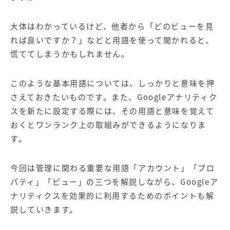
【店舗型ビジネス向け】エリ
【金融機関向け】マーケティ
ア
ング
マーケティングサービス
サービス
大体はわかっているけど、他者から「どのビューを見
れば良いですか？」などと用語を使って聞かれると、
【IT企業向け】マーケティン
SNSアカウント運用代行サー
グ
ビス（LINE）
慌ててしまうかもしれません。
サービス
このような基本用語については、しっかりと意味を押
広告プロモーションの製品
さえておきたいものです。また、Googleアナリティク
スを新たに設定する際には、その用語と意味を覚えて
【クリニック向け】新規集患
【歯科業界向け】新規集患
Web広告サービス
Web広告パッケージ
おくとワンランク上の取組みができるようになりま
す。
【塾・個別塾業界向け】新規
サイトアクセス増加パッケー
集客Web広告パッケージ
ジ
今回は管理に関わる重要な用語「アカウント」「プロ
商圏ねらいうちパッケージ
求人パッケージ
パティ」「ビュー」の三つを解説しながら、Googleア
ナリティクスを効果的に利用するためのポイントも解
Web制作の製品
説していきます。
WEBプラス