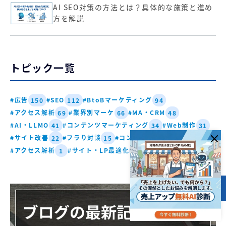
AI SEO対策の方法とは？具体的な施策と進め
方を解説
トピック一覧
#広告
#SEO
#BtoBマーケティング
150
112
94
#アクセス解析
#業界別マーケ
#MA・CRM
69
66
48
#AI・LLMO
#コンテンツマーケティング
#Web制作
41
34
31
#サイト改善
#フラり対談
#コンテンツ・SEO
22
15
4
#アクセス解析
#サイト・LP最適化
#営業DX・商談化
1
1
1
目次