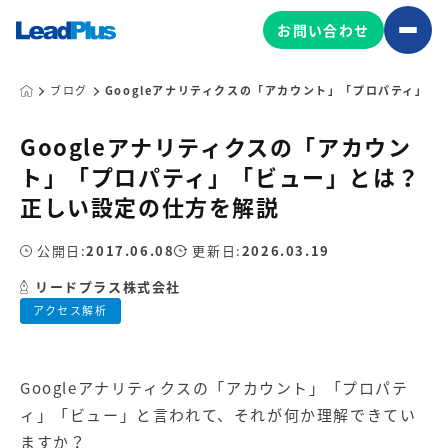
お問い合わせ
ブログ
Googleアナリティクスの「アカウント」「プロパティ」
Googleアナリティクスの「アカウン
広告プロモーション
ト」「プロパティ」「ビュー」とは？
MA/CRM/SFA導入・運用
正しい設定の仕方を解説
Web制作
マーケティング基盤の製品
公開日:
2017.06.08
更新日:
2026.03.19
マーケティングコンサルティング
リードプラス株式会社
Leadplus One
MyFolio
コンテンツ制作
アクセス解析
サイトアクセス解析ダッシュ
HubSpot導入・運用
マーケティング基盤
ボード
Googleアナリティクスの「アカウント」「プロパテ
マーケティングサービスの製品
ィ」「ビュー」と言われて、それが何か理解できてい
ますか？