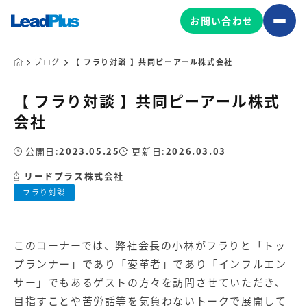
お問い合わせ
ブログ
【 フラり対談 】共同ピーアール株式会社
【 フラり対談 】共同ピーアール株式
広告プロモーション
会社
MA/CRM/SFA導入・運用
公開日:
2023.05.25
更新日:
2026.03.03
Web制作
マーケティング基盤の製品
リードプラス株式会社
マーケティングコンサルティング
フラり対談
Leadplus One
MyFolio
コンテンツ制作
サイトアクセス解析ダッシュ
HubSpot導入・運用
マーケティング基盤
ボード
このコーナーでは、弊社会長の小林がフラりと「トッ
プランナー」であり「変革者」であり「インフルエン
マーケティングサービスの製品
サー」でもあるゲストの方々を訪問させていただき、
目指すことや苦労話等を気負わないトークで展開して