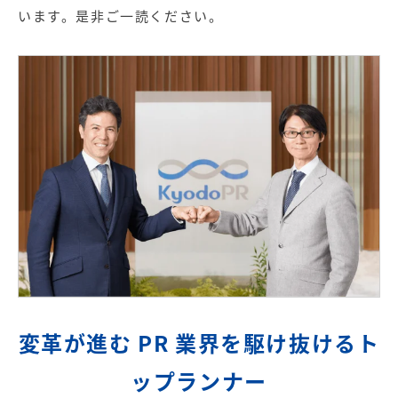
【店舗型ビジネス向け】エリ
【金融機関向け】マーケティ
います。是非ご一読ください。
ア
ング
マーケティングサービス
サービス
【IT企業向け】マーケティン
SNSアカウント運用代行サー
グ
ビス（LINE）
サービス
広告プロモーションの製品
【クリニック向け】新規集患
【歯科業界向け】新規集患
Web広告サービス
Web広告パッケージ
【塾・個別塾業界向け】新規
サイトアクセス増加パッケー
集客Web広告パッケージ
ジ
商圏ねらいうちパッケージ
求人パッケージ
変革が進む PR 業界を駆け抜けるト
Web制作の製品
ップランナー
WEBプラス