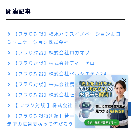
関連記事
【フラり対談】積水ハウスイノベーション＆コ
ミュニケーション株式会社
【フラり対談】株式会社ロカオプ
【フラり対談】株式会社ディーゼロ
【フラり対談】株式会社ベルシステム24
【フラり対談】株式会社農材ドットコム
【フラり対談】株式会社旺文社
【 フラり対談 】株式会社きらやか銀行
目次
【フラり対談特別編】若手女子社員座談会 〜伴
走型の広告支援って何だろう？