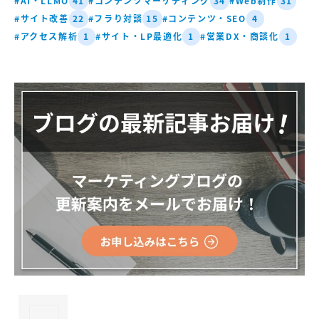
#AI・LLMO
#コンテンツマーケティング
#Web制作
41
34
31
#サイト改善
#フラり対談
#コンテンツ・SEO
22
15
4
#アクセス解析
#サイト・LP最適化
#営業DX・商談化
1
1
1
×