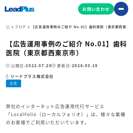
お問い合わせ
ブログ
【広告運用事例のご紹介 No.01】歯科医院（東京都西東京
【広告運用事例のご紹介 No.01】歯科
広告プロモーション
医院（東京都西東京市）
MA/CRM/SFA導入・運用
公開日:
2022.07.20
更新日:
2026.03.19
Web制作
マーケティング基盤の製品
リードプラス株式会社
マーケティングコンサルティング
広告
Leadplus One
MyFolio
コンテンツ制作
サイトアクセス解析ダッシュ
HubSpot導入・運用
マーケティング基盤
ボード
弊社のインターネット広告運用代行サービス
「LocalFolio（ローカルフォリオ）」は、様々な業種
マーケティングサービスの製品
のお客様でご利用いただいています。