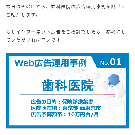
【店舗型ビジネス向け】エリ
【金融機関向け】マーケティ
本日はその中から、歯科医院の広告運用事例を簡単に
ア
ング
マーケティングサービス
サービス
ご紹介します。
【IT企業向け】マーケティン
SNSアカウント運用代行サー
グ
ビス（LINE）
もしインターネット広告をご検討でしたら、参考にし
サービス
ていただければ幸いです。
広告プロモーションの製品
【クリニック向け】新規集患
【歯科業界向け】新規集患
Web広告サービス
Web広告パッケージ
【塾・個別塾業界向け】新規
サイトアクセス増加パッケー
集客Web広告パッケージ
ジ
商圏ねらいうちパッケージ
求人パッケージ
Web制作の製品
WEBプラス