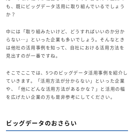
【店舗型ビジネス向け】エリ
【金融機関向け】マーケティ
も、既にビッグデータ活用に取り組んでいるでしょう
ア
ング
マーケティングサービス
サービス
か？
【IT企業向け】マーケティン
SNSアカウント運用代行サー
グ
ビス（LINE）
中には「取り組みたいけど、どうすればいいのか分か
サービス
らない…」といった企業も多いでしょう。そんなとき
は他社の活用事例を知って、自社における活用方法を
広告プロモーションの製品
見出すのが一番ですね。
【クリニック向け】新規集患
【歯科業界向け】新規集患
Web広告サービス
Web広告パッケージ
そこでここでは、5つのビッグデータ活用事例を紹介し
ていきます。「活用方法が分からない」といった企業
【塾・個別塾業界向け】新規
サイトアクセス増加パッケー
や、「他にどんな活用方法があるかな？」と活用の幅
集客Web広告パッケージ
ジ
を広げたい企業の方も是非参考にしてください。
商圏ねらいうちパッケージ
求人パッケージ
Web制作の製品
ビッグデータのおさらい
WEBプラス