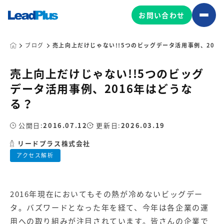
お問い合わせ
ブログ
売上向上だけじゃない!!5つのビッグデータ活用事例、201
売上向上だけじゃない!!5つのビッグ
広告プロモーション
データ活用事例、2016年はどうな
MA/CRM/SFA導入・運用
る？
Web制作
マーケティング基盤の製品
公開日:
2016.07.12
更新日:
2026.03.19
マーケティングコンサルティング
リードプラス株式会社
Leadplus One
MyFolio
コンテンツ制作
アクセス解析
サイトアクセス解析ダッシュ
HubSpot導入・運用
マーケティング基盤
ボード
2016年現在においてもその熱が冷めないビッグデー
マーケティングサービスの製品
タ。バズワードとなった年を経て、今年は各企業の運
用への取り組みが注目されています。皆さんの企業で