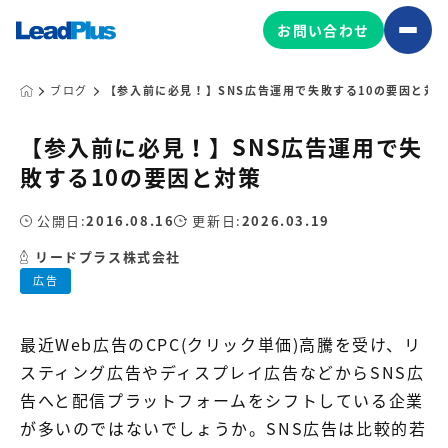
お問い合わせ
ブログ
【参入前に必見！】SNS広告運用で失敗する10の要因と対
【参入前に必見！】SNS広告運用で失
広告プロモーション
敗する10の要因と対策
MA/CRM/SFA導入・運用
公開日:
2016.08.16
更新日:
2026.03.19
Web制作
マーケティング基盤の製品
リードプラス株式会社
マーケティングコンサルティング
広告
Leadplus One
MyFolio
コンテンツ制作
サイトアクセス解析ダッシュ
HubSpot導入・運用
マーケティング基盤
最近Web広告のCPC(クリック単価)高騰を受け、リ
ボード
スティング広告やディスプレイ広告などからSNS広
告へと配信プラットフォームをシフトしている企業
マーケティングサービスの製品
が多いのではないでしょうか。SNS広告は比較的若