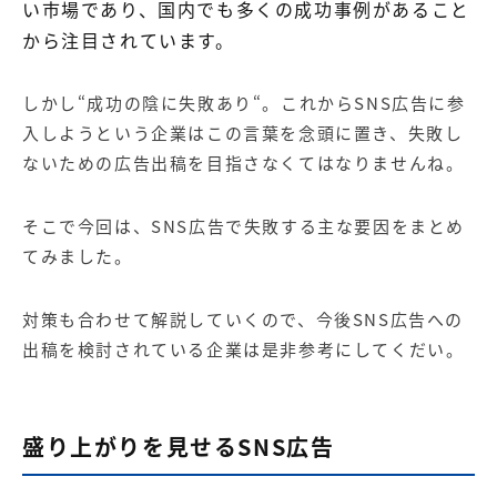
【店舗型ビジネス向け】エリ
【金融機関向け】マーケティ
い市場であり、国内でも多くの成功事例があること
ア
ング
から注目されています。
マーケティングサービス
サービス
【IT企業向け】マーケティン
SNSアカウント運用代行サー
しかし“成功の陰に失敗あり“。これからSNS広告に参
グ
ビス（LINE）
入しようという企業はこの言葉を念頭に置き、失敗し
サービス
ないための広告出稿を目指さなくてはなりませんね。
広告プロモーションの製品
そこで今回は、SNS広告で失敗する主な要因をまとめ
【クリニック向け】新規集患
【歯科業界向け】新規集患
てみました。
Web広告サービス
Web広告パッケージ
【塾・個別塾業界向け】新規
サイトアクセス増加パッケー
対策も合わせて解説していくので、今後SNS広告への
集客Web広告パッケージ
ジ
出稿を検討されている企業は是非参考にしてくだい。
商圏ねらいうちパッケージ
求人パッケージ
盛り上がりを見せるSNS広告
Web制作の製品
WEBプラス