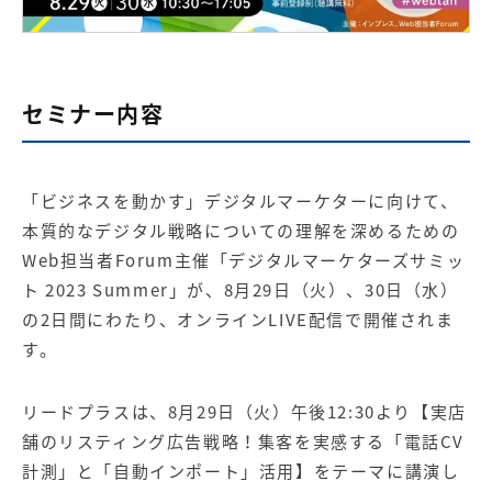
【店舗型ビジネス向け】エリ
【金融機関向け】マーケティ
ア
ング
マーケティングサービス
サービス
【IT企業向け】マーケティン
SNSアカウント運用代行サー
セミナー内容
グ
ビス（LINE）
サービス
広告プロモーションの製品
「ビジネスを動かす」デジタルマーケターに向けて、
本質的なデジタル戦略についての理解を深めるための
【クリニック向け】新規集患
【歯科業界向け】新規集患
Web担当者Forum主催「
デジタルマーケターズサミッ
Web広告サービス
Web広告パッケージ
ト 2023 Summer
」が、8月29日（火）、30日（水）
【塾・個別塾業界向け】新規
サイトアクセス増加パッケー
の2日間にわたり、オンラインLIVE配信で開催されま
集客Web広告パッケージ
ジ
す。
商圏ねらいうちパッケージ
求人パッケージ
リードプラスは、8月29日（火）午後12:30より【実店
舗のリスティング広告戦略！集客を実感する「電話CV
Web制作の製品
計測」と「自動インポート」活用】をテーマに講演し
WEBプラス