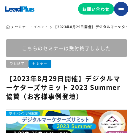
お問い合わせ
セミナー・イベント
【2023年8月29日開催】デジタルマーケターズ
広告プロモーション
こちらのセミナーは受付終了しました
MA/CRM/SFA導入・運用
受付終了
セミナー
Web制作
マーケティング基盤の製品
【2023年8月29日開催】デジタルマ
マーケティングコンサルティング
ーケターズサミット 2023 Summer
Leadplus One
MyFolio
コンテンツ制作
協賛（お客様事例登壇）
サイトアクセス解析ダッシュ
HubSpot導入・運用
マーケティング基盤
ボード
マーケティングサービスの製品