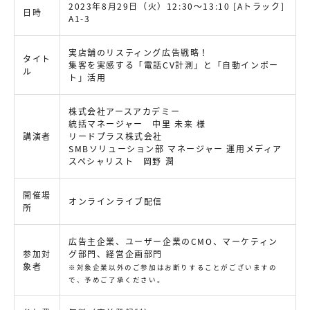
2023年8月29日（火）12:30～13:10 [Aトラック]
日時
A1-3
実店舗のリスティング広告戦略！
タイト
集客を実感する「電話CV計測」と「自動インポー
ル
ト」活用
株式会社アースアカデミー
統括マネージャー 中里 未来 様
講演者
リードプラス株式会社
SMBソリューション部 マネージャー 運用メディア
スペシャリスト 岡野 潤
開催場
オンラインライブ配信
所
広告主企業、ユーザー企業のCMO、マーケティン
参加対
グ部門、経営企画部門
象者
※対象企業以外のご参加はお断りすることがございますの
で、予めご了承ください。