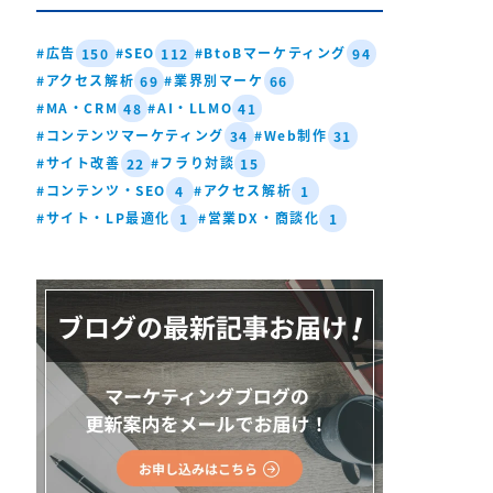
#広告
#SEO
#BtoBマーケティング
150
112
94
#アクセス解析
#業界別マーケ
69
66
#MA・CRM
#AI・LLMO
48
41
#コンテンツマーケティング
#Web制作
34
31
#サイト改善
#フラり対談
22
15
#コンテンツ・SEO
#アクセス解析
4
1
#サイト・LP最適化
#営業DX・商談化
1
1