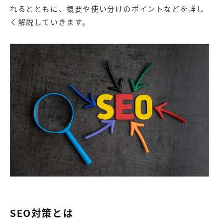
【店舗型ビジネス向け】エリ
【金融機関向け】マーケティ
れるとともに、概要や使い分けのポイントなどを詳し
ア
ング
マーケティングサービス
サービス
く解説していきます。
【IT企業向け】マーケティン
SNSアカウント運用代行サー
グ
ビス（LINE）
サービス
広告プロモーションの製品
【クリニック向け】新規集患
【歯科業界向け】新規集患
Web広告サービス
Web広告パッケージ
【塾・個別塾業界向け】新規
サイトアクセス増加パッケー
集客Web広告パッケージ
ジ
商圏ねらいうちパッケージ
求人パッケージ
Web制作の製品
SEO対策とは
WEBプラス