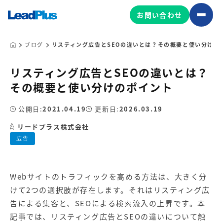
お問い合わせ
ブログ
リスティング広告とSEOの違いとは？その概要と使い分けの
リスティング広告とSEOの違いとは？
広告プロモーション
その概要と使い分けのポイント
MA/CRM/SFA導入・運用
公開日:
2021.04.19
更新日:
2026.03.19
Web制作
マーケティング基盤の製品
リードプラス株式会社
マーケティングコンサルティング
広告
Leadplus One
MyFolio
コンテンツ制作
サイトアクセス解析ダッシュ
HubSpot導入・運用
マーケティング基盤
ボード
Webサイトのトラフィックを高める方法は、大きく分
けて2つの選択肢が存在します。それは
リスティング広
マーケティングサービスの製品
告
による集客と、SEOによる検索流入の上昇です。本
記事では、リスティング広告とSEOの違いについて触