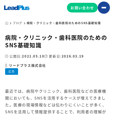
お問い合わせ
ブログ
病院・クリニック・歯科医院のためのSNS基礎知識
病院・クリニック・歯科医院のための
広告プロモーション
SNS基礎知識
MA/CRM/SFA導入・運用
公開日:
2021.05.10
更新日:
2026.03.19
Web制作
マーケティング基盤の製品
リードプラス株式会社
マーケティングコンサルティング
広告
Leadplus One
MyFolio
コンテンツ制作
サイトアクセス解析ダッシュ
HubSpot導入・運用
マーケティング基盤
ボード
最近では、病院やクリニック、歯科医院などの医療機
関においても、SNSを活用するケースが増えてきまし
マーケティングサービスの製品
た。医療の現場情報などは伝わりにくいことが多く、
SNSを活用して情報提供することで、利用者の理解が