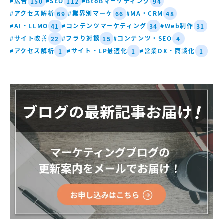
#広告
#SEO
#BtoBマーケティング
150
112
94
#アクセス解析
#業界別マーケ
#MA・CRM
69
66
48
#AI・LLMO
#コンテンツマーケティング
#Web制作
41
34
31
#サイト改善
#フラり対談
#コンテンツ・SEO
22
15
4
#アクセス解析
#サイト・LP最適化
#営業DX・商談化
1
1
1