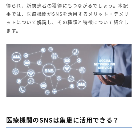
【店舗型ビジネス向け】エリ
【金融機関向け】マーケティ
得られ、新規患者の獲得にもつながるでしょう。本記
ア
ング
マーケティングサービス
サービス
事では、医療機関がSNSを活用するメリット・デメリ
ットについて解説し、その種類と特徴について紹介し
【IT企業向け】マーケティン
SNSアカウント運用代行サー
ます。
グ
ビス（LINE）
サービス
広告プロモーションの製品
【クリニック向け】新規集患
【歯科業界向け】新規集患
Web広告サービス
Web広告パッケージ
【塾・個別塾業界向け】新規
サイトアクセス増加パッケー
集客Web広告パッケージ
ジ
商圏ねらいうちパッケージ
求人パッケージ
医療機関のSNSは集患に活用できる？
Web制作の製品
WEBプラス