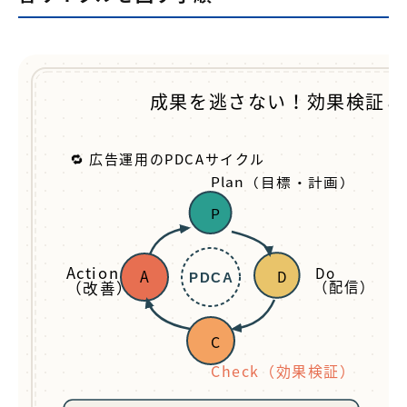
成果を逃さない！効果検証と
🔁 広告運用のPDCAサイクル
Plan（目標・計画）
P
Action
Do
A
D
PDCA
（配信）
（改善）
C
Check（効果検証）