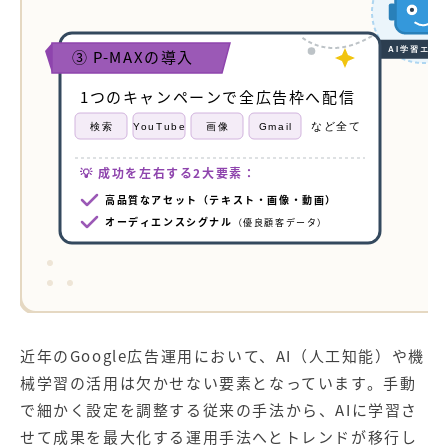
AI学習エン
③ P-MAXの導入
1つのキャンペーンで全広告枠へ配信
など全て
検索
YouTube
画像
Gmail
💡 成功を左右する2大要素：
高品質なアセット（テキスト・画像・動画）
オーディエンスシグナル
（優良顧客データ）
近年のGoogle広告運用において、AI（人工知能）や機
械学習の活用は欠かせない要素となっています。手動
で細かく設定を調整する従来の手法から、AIに学習さ
せて成果を最大化する運用手法へとトレンドが移行し