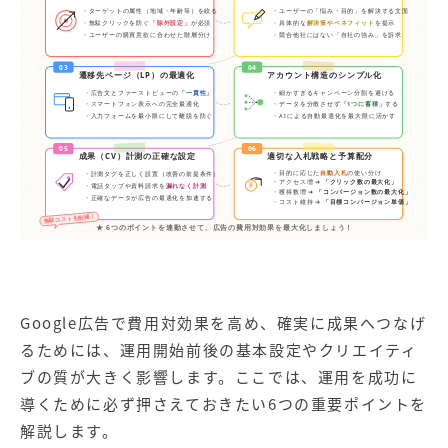
・ターゲットの属性（地域・年齢等）を絞る
・ユーザーの「悩み・目的」を解決する文面
・無駄クリックを防ぐ
「除外設定」
が必須
・具体的な
解決策やベネフィット
を提示
・ユーザーの購買意欲に合わせた階層分け
・競合他社にはない「自社の強み」を訴求
03
04
遷移先ページ（LP）の最適化
アカウント構造のシンプル化
・広告文とファーストビューの
「一貫性」
・細かすぎるキャンペーン分割を避ける
・スマートフォン表示への完全最適化
・データを分散させず
「1つに蓄積」
する
・入力フォームを最小限にして離脱を防ぐ
・AIによる自動最適化を最大限に活かす
05
06
成果（CV）計測の正確な設定
適切な入札戦略と予算配分
・目的に応じた
自動入札
の使い分け
・計測タグを正しく設置（改善の前提条件）
・アクセス増 ➔
「クリック数の最大化」
¥
・電話タップや資料請求を
漏れなく計測
・獲得数増 ➔
「コンバージョン数の最大化」
・正確なデータが広告の最適化を加速する
・コスト維持 ➔
「目標コンバージョン単価」
無駄コストを削減！
★ 6つのポイントを連動させて、広告の費用対効果を最大化しましょう！
Google広告で費用対効果を高め、確実に成果へつなげ
るためには、運用開始前後の基本設定やクリエイティ
ブの質が大きく影響します。ここでは、運用を成功に
導くために必ず押さえておきたい6つの重要ポイントを
解説します。