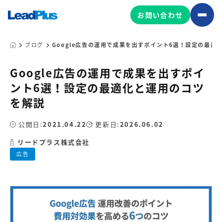
お問い合わせ
ブログ
Google広告の運用で成果を出すポイント6選！設定の最適
Google広告の運用で成果を出すポイ
広告プロモーション
ント6選！設定の最適化と運用のコツ
MA/CRM/SFA導入・運用
を解説
Web制作
マーケティング基盤の製品
公開日:
2021.04.22
更新日:
2026.06.02
マーケティングコンサルティング
リードプラス株式会社
Leadplus One
MyFolio
コンテンツ制作
広告
サイトアクセス解析ダッシュ
HubSpot導入・運用
マーケティング基盤
ボード
マーケティングサービスの製品