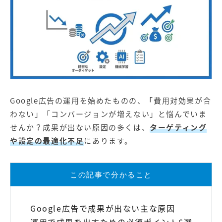
【店舗型ビジネス向け】エリ
【金融機関向け】マーケティ
ア
ング
マーケティングサービス
サービス
【IT企業向け】マーケティン
SNSアカウント運用代行サー
グ
ビス（LINE）
サービス
広告プロモーションの製品
Google広告
の運用を始めたものの、「費用対効果が合
【クリニック向け】新規集患
【歯科業界向け】新規集患
わない」「コンバージョンが増えない」と悩んでいま
Web広告サービス
Web広告パッケージ
せんか？成果が出ない原因の多くは、
ターゲティング
や設定の最適化不足
にあります。
【塾・個別塾業界向け】新規
サイトアクセス増加パッケー
集客Web広告パッケージ
ジ
商圏ねらいうちパッケージ
求人パッケージ
この記事で分かること
Web制作の製品
Google広告で成果が出ない主な原因
WEBプラス