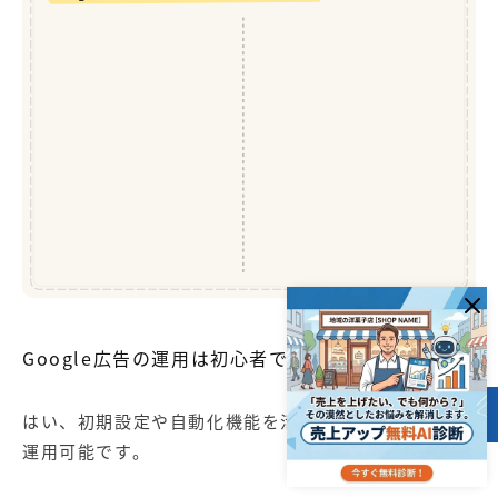
💡 運用に関するよくある質問
🎯 費用対効果を高める極意
Q. 初心者でも運用できますか？
適切な
AI（機械学習）
費用対
+
＝
A. 初期設定と自動化機能の活用で可能です！
キーワード選定
自動入札の活用
効果UP!
Q. 運用代行費用の相場はいくら？
継続的なPDCAサイクルが不可欠
¥
A. 一般的に「広告費の20%程度」が相場です。
PDCA
ターゲティングのズレや予算配分を常に見直し、
最適化を進めることが成功への最大のポイント！
Q. 運用でAIを活用するには？
A. スマート自動入札とレスポンシブ広告を設定！
🤝 【個別相談】生成AI活用をご提案
BtoBマーケティングにおける生成AI活用のお悩みに
プロが貴社の業界に合わせた最適な方法を提案します！
Q. 審査に落ちた場合はどうする？
!
A. ポリシー違反を修正し、管理画面から再審査！
貴社特化の生成AI活用提案 ＆ ROI試算
1
導入ロードマップ作成 ＆ リスク対策設計
2
成功事例に基づくベストプラクティスの共有
3
Q. CPA（顧客獲得単価）を下げるには？
A. 検索語句を確認し、無駄なワードを除外設定！
🚀 まずは無料個別相談してみる
※初回相談は無料です。お気軽にお問い合わせください。
Google広告の運用は初心者でもできますか？
はい、初期設定や自動化機能を活用すれば初心者でも
目次
運用可能です。