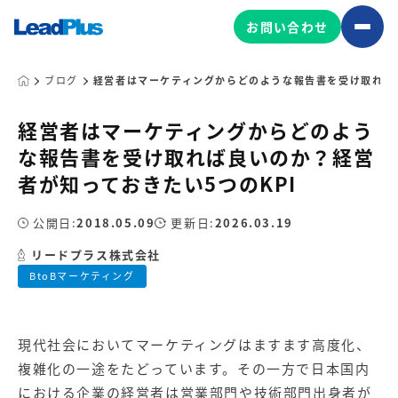
お問い合わせ
ブログ
経営者はマーケティングからどのような報告書を受け取れば良
経営者はマーケティングからどのよう
広告プロモーション
な報告書を受け取れば良いのか？経営
MA/CRM/SFA導入・運用
者が知っておきたい5つのKPI
Web制作
マーケティング基盤の製品
公開日:
2018.05.09
更新日:
2026.03.19
マーケティングコンサルティング
リードプラス株式会社
Leadplus One
MyFolio
コンテンツ制作
BtoBマーケティング
サイトアクセス解析ダッシュ
HubSpot導入・運用
マーケティング基盤
ボード
現代社会においてマーケティングはますます高度化、
マーケティングサービスの製品
複雑化の一途をたどっています。その一方で日本国内
における企業の経営者は営業部門や技術部門出身者が