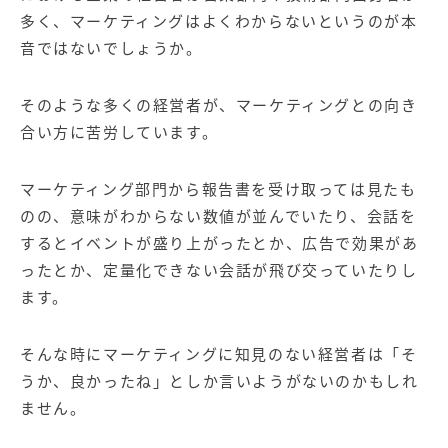
【店舗型ビジネス向け】エリ
【金融機関向け】マーケティ
多く、マーケティングはよくわからないというのが本
ア
ング
マーケティングサービス
サービス
音ではないでしょうか。
【IT企業向け】マーケティン
SNSアカウント運用代行サー
グ
ビス（LINE）
そのような多くの経営者が、マーケティングとの向き
サービス
合い方に苦労しています。
広告プロモーションの製品
マーケティング部門から報告書を受け取っては見たも
のの、意味がわからない数値が並んでいたり、会話を
【クリニック向け】新規集患
【歯科業界向け】新規集患
Web広告サービス
Web広告パッケージ
するとイベントが盛り上がったとか、広告で効果があ
ったとか、定量化できない会話が飛び交っていたりし
【塾・個別塾業界向け】新規
サイトアクセス増加パッケー
ます。
集客Web広告パッケージ
ジ
商圏ねらいうちパッケージ
求人パッケージ
そんな時にマーケティングに知見のない経営者は「そ
うか、良かったね」としか言いようがないのかもしれ
Web制作の製品
ません。
WEBプラス