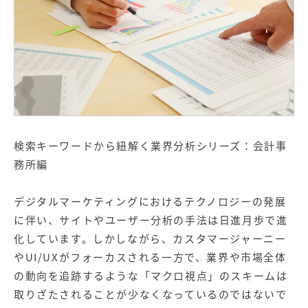
【店舗型ビジネス向け】エリ
【金融機関向け】マーケティ
ア
ング
マーケティングサービス
サービス
【IT企業向け】マーケティン
SNSアカウント運用代行サー
グ
ビス（LINE）
サービス
広告プロモーションの製品
検索キーワードから紐解く業界分析シリーズ：会計事
【クリニック向け】新規集患
【歯科業界向け】新規集患
務所編
Web広告サービス
Web広告パッケージ
【塾・個別塾業界向け】新規
サイトアクセス増加パッケー
デジタルマーケティングにおけるテクノロジーの発展
集客Web広告パッケージ
ジ
に伴い、サイトやユーザー分析の手法は日進月歩で進
商圏ねらいうちパッケージ
求人パッケージ
化しています。しかしながら、カスタマージャーニー
やUI/UXがフォーカスされる一方で、業界や市場全体
の動向を追跡するような「マクロ視点」のスキームは
Web制作の製品
取りざたされることが少なくなっているのではないで
WEBプラス