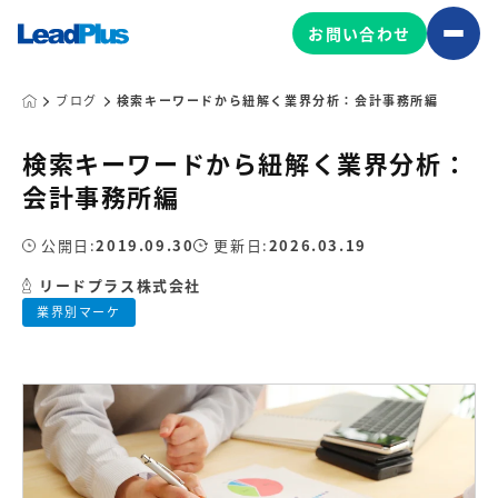
お問い合わせ
ブログ
検索キーワードから紐解く業界分析：会計事務所編
検索キーワードから紐解く業界分析：
広告プロモーション
会計事務所編
MA/CRM/SFA導入・運用
公開日:
2019.09.30
更新日:
2026.03.19
Web制作
マーケティング基盤の製品
リードプラス株式会社
マーケティングコンサルティング
業界別マーケ
Leadplus One
MyFolio
コンテンツ制作
サイトアクセス解析ダッシュ
HubSpot導入・運用
マーケティング基盤
ボード
マーケティングサービスの製品