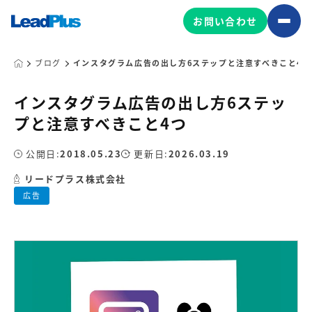
お問い合わせ
ブログ
インスタグラム広告の出し方6ステップと注意すべきこと4つ
インスタグラム広告の出し方6ステッ
広告プロモーション
プと注意すべきこと4つ
MA/CRM/SFA導入・運用
公開日:
2018.05.23
更新日:
2026.03.19
Web制作
マーケティング基盤の製品
リードプラス株式会社
マーケティングコンサルティング
広告
Leadplus One
MyFolio
コンテンツ制作
サイトアクセス解析ダッシュ
HubSpot導入・運用
マーケティング基盤
ボード
マーケティングサービスの製品