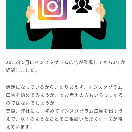
【店舗型ビジネス向け】エリ
【金融機関向け】マーケティ
ア
ング
マーケティングサービス
サービス
【IT企業向け】マーケティン
SNSアカウント運用代行サー
グ
ビス（LINE）
サービス
広告プロモーションの製品
2015年5月にインスタグラム広告が登場してから3年が
【クリニック向け】新規集患
【歯科業界向け】新規集患
経過しました。
Web広告サービス
Web広告パッケージ
【塾・個別塾業界向け】新規
サイトアクセス増加パッケー
話題になっているから、とりあえず、インスタグラム
集客Web広告パッケージ
ジ
広告を始めてみようか、とお考えの方もいらっしゃる
商圏ねらいうちパッケージ
求人パッケージ
のではないでしょうか。
実際、弊社にも、初めてインスタグラム広告を出すう
えで、以下のようなことをご相談いただくケースが増
Web制作の製品
えています。
WEBプラス