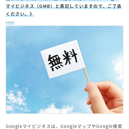
【店舗型ビジネス向け】エリ
【金融機関向け】マーケティ
マイビジネス（GMB）と表記していますので、ご了承
ア
ング
マーケティングサービス
サービス
ください。》
----
【IT企業向け】マーケティン
SNSアカウント運用代行サー
グ
ビス（LINE）
サービス
広告プロモーションの製品
【クリニック向け】新規集患
【歯科業界向け】新規集患
Web広告サービス
Web広告パッケージ
【塾・個別塾業界向け】新規
サイトアクセス増加パッケー
集客Web広告パッケージ
ジ
商圏ねらいうちパッケージ
求人パッケージ
Web制作の製品
Googleマイビジネスは、GoogleマップやGoogle検索
WEBプラス