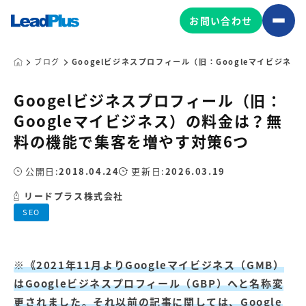
お問い合わせ
ブログ
Googelビジネスプロフィール（旧：Googleマイビジ
Googelビジネスプロフィール（旧：
広告プロモーション
Googleマイビジネス）の料金は？無
MA/CRM/SFA導入・運用
料の機能で集客を増やす対策6つ
Web制作
マーケティング基盤の製品
公開日:
2018.04.24
更新日:
2026.03.19
マーケティングコンサルティング
リードプラス株式会社
Leadplus One
MyFolio
コンテンツ制作
SEO
サイトアクセス解析ダッシュ
HubSpot導入・運用
マーケティング基盤
ボード
※《2021年11月よりGoogleマイビジネス（GMB）
マーケティングサービスの製品
はGoogleビジネスプロフィール（GBP）へと名称変
更されました。それ以前の記事に関しては、Google