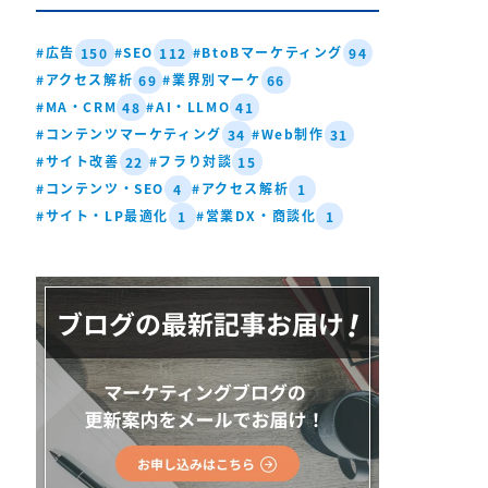
#広告
#SEO
#BtoBマーケティング
150
112
94
#アクセス解析
#業界別マーケ
69
66
#MA・CRM
#AI・LLMO
48
41
#コンテンツマーケティング
#Web制作
34
31
#サイト改善
#フラり対談
22
15
#コンテンツ・SEO
#アクセス解析
4
1
#サイト・LP最適化
#営業DX・商談化
1
1