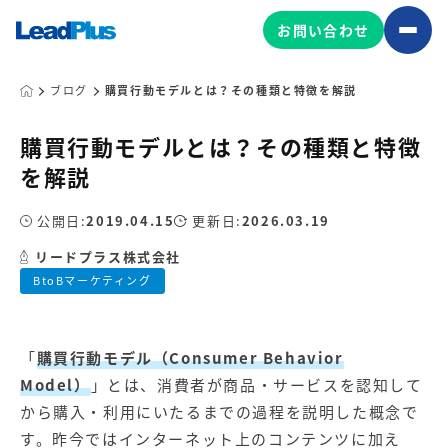
お問い合わせ
ブログ
購買行動モデルとは？その種類と特徴を解説
購買行動モデルとは？その種類と特徴
広告プロモーション
を解説
MA/CRM/SFA導入・運用
公開日:
2019.04.15
更新日:
2026.03.19
Web制作
マーケティング基盤の製品
リードプラス株式会社
マーケティングコンサルティング
BtoBマーケティング
Leadplus One
MyFolio
コンテンツ制作
サイトアクセス解析ダッシュ
HubSpot導入・運用
マーケティング基盤
ボード
「
購買行動モデル（Consumer Behavior
Model）
」とは、消費者が商品・サービスを認知して
マーケティングサービスの製品
から購入・利用にいたるまでの過程を説明した概念で
す。昨今ではインターネット上のコンテンツに加え