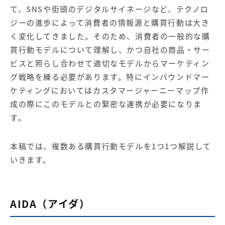
【店舗型ビジネス向け】エリ
【金融機関向け】マーケティ
て、SNSや街頭のデジタルサイネージなど、テクノロ
ア
ング
マーケティングサービス
サービス
ジーの進歩によって消費者の情報源と購買行動は大き
く変化してきました。そのため、消費者の一般的な購
【IT企業向け】マーケティン
SNSアカウント運用代行サー
買行動モデルについて理解し、かつ自社の商品・サー
グ
ビス（LINE）
サービス
ビスと照らし合わせて適切なモデルからマーケティン
グ戦略を練る必要があります。特に
インバウンドマー
ケティング
においてはカスタマージャーニーマップ作
広告プロモーションの製品
成の際にこのモデルとの緊密な連携が必要になりま
【クリニック向け】新規集患
【歯科業界向け】新規集患
す。
Web広告サービス
Web広告パッケージ
【塾・個別塾業界向け】新規
サイトアクセス増加パッケー
本稿では、複数ある購買行動モデルを1つ1つ解説して
集客Web広告パッケージ
ジ
いきます。
商圏ねらいうちパッケージ
求人パッケージ
AIDA（アイダ）
Web制作の製品
WEBプラス