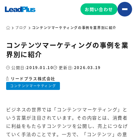
お問い合わせ
ブログ
コンテンツマーケティングの事例を業界別に紹介
コンテンツマーケティングの事例を業
広告プロモーション
界別に紹介
MA/CRM/SFA導入・運用
公開日:
2019.01.10
更新日:
2026.03.19
Web制作
マーケティング基盤の製品
リードプラス株式会社
マーケティングコンサルティング
コンテンツマーケティング
Leadplus One
MyFolio
コンテンツ制作
サイトアクセス解析ダッシュ
HubSpot導入・運用
マーケティング基盤
ボード
ビジネスの世界では「コンテンツマーケティング」と
いう言葉が注目されています。その内容とは、消費者
マーケティングサービスの製品
に利益をもたらすコンテンツを公開し、売上につなげ
ていく手法のことです。一方で、「コンテンツ」の意