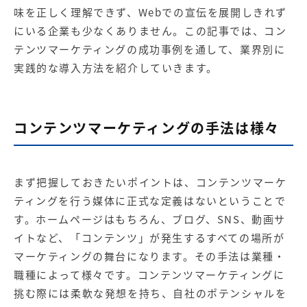
【店舗型ビジネス向け】エリ
【金融機関向け】マーケティ
味を正しく理解できず、Webでの宣伝を展開しきれず
ア
ング
マーケティングサービス
サービス
にいる企業も少なくありません。この記事では、コン
テンツマーケティングの成功事例を通して、業界別に
【IT企業向け】マーケティン
SNSアカウント運用代行サー
実践的な導入方法を紹介していきます。
グ
ビス（LINE）
サービス
広告プロモーションの製品
コンテンツマーケティングの手法は様々
【クリニック向け】新規集患
【歯科業界向け】新規集患
Web広告サービス
Web広告パッケージ
まず把握しておきたいポイントは、コンテンツマーケ
【塾・個別塾業界向け】新規
サイトアクセス増加パッケー
ティングを行う媒体に正式な定義はないということで
集客Web広告パッケージ
ジ
す。ホームページはもちろん、ブログ、SNS、動画サ
イトなど、「コンテンツ」が発生するすべての場所が
商圏ねらいうちパッケージ
求人パッケージ
マーケティングの舞台になります。その手法は業種・
職種によって様々です。コンテンツマーケティングに
Web制作の製品
挑む際には柔軟な発想を持ち、自社のポテンシャルを
WEBプラス