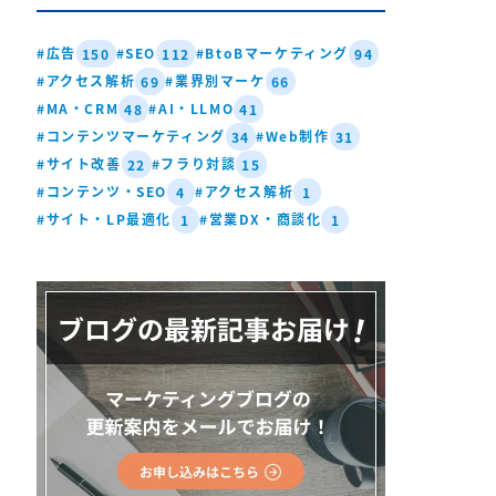
#広告
#SEO
#BtoBマーケティング
150
112
94
#アクセス解析
#業界別マーケ
69
66
#MA・CRM
#AI・LLMO
48
41
#コンテンツマーケティング
#Web制作
34
31
#サイト改善
#フラり対談
22
15
#コンテンツ・SEO
#アクセス解析
4
1
#サイト・LP最適化
#営業DX・商談化
1
1