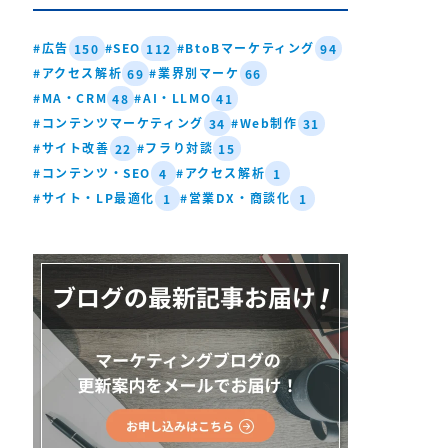
#広告
#SEO
#BtoBマーケティング
150
112
94
#アクセス解析
#業界別マーケ
69
66
#MA・CRM
#AI・LLMO
48
41
#コンテンツマーケティング
#Web制作
34
31
#サイト改善
#フラり対談
22
15
#コンテンツ・SEO
#アクセス解析
4
1
#サイト・LP最適化
#営業DX・商談化
1
1