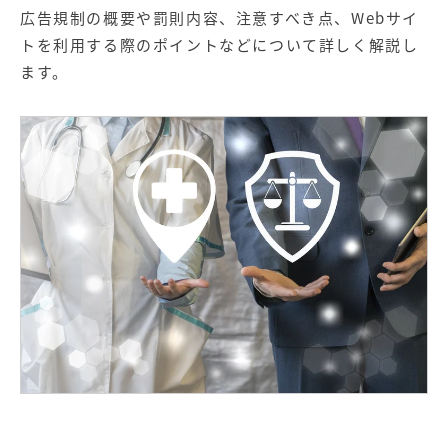
【店舗型ビジネス向け】エリ
【金融機関向け】マーケティ
広告規制の概要や罰則内容、注意すべき点、Webサイ
ア
ング
マーケティングサービス
サービス
トを利用する際のポイントなどについて詳しく解説し
ます。
【IT企業向け】マーケティン
SNSアカウント運用代行サー
グ
ビス（LINE）
サービス
広告プロモーションの製品
【クリニック向け】新規集患
【歯科業界向け】新規集患
Web広告サービス
Web広告パッケージ
【塾・個別塾業界向け】新規
サイトアクセス増加パッケー
集客Web広告パッケージ
ジ
商圏ねらいうちパッケージ
求人パッケージ
Web制作の製品
WEBプラス