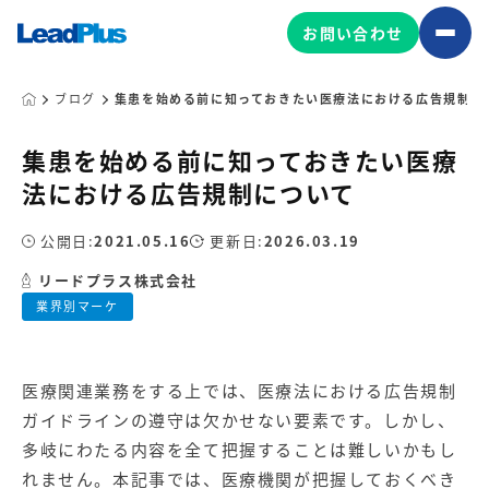
お問い合わせ
ブログ
集患を始める前に知っておきたい医療法における広告規制に
集患を始める前に知っておきたい医療
広告プロモーション
法における広告規制について
MA/CRM/SFA導入・運用
公開日:
2021.05.16
更新日:
2026.03.19
Web制作
マーケティング基盤の製品
リードプラス株式会社
マーケティングコンサルティング
業界別マーケ
Leadplus One
MyFolio
コンテンツ制作
サイトアクセス解析ダッシュ
HubSpot導入・運用
マーケティング基盤
ボード
医療関連業務をする上では、医療法における広告規制
ガイドラインの遵守は欠かせない要素です。しかし、
マーケティングサービスの製品
多岐にわたる内容を全て把握することは難しいかもし
れません。本記事では、医療機関が把握しておくべき