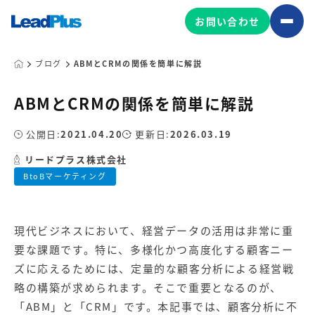
お問い合わせ
ブログ
ABMとCRMの関係を簡単に解説
ABMとCRMの関係を簡単に解説
広告プロモーション
MA/CRM/SFA導入・運用
公開日:
2021.04.20
更新日:
2026.03.19
Web制作
リードプラス株式会社
マーケティング基盤の製品
BtoBマーケティング
マーケティングコンサルティング
Leadplus One
MyFolio
コンテンツ制作
現代ビジネスにおいて、経営データの活用は非常に重
サイトアクセス解析ダッシュ
HubSpot導入・運用
マーケティング基盤
ボード
要な課題です。特に、多様化かつ高度化する顧客ニー
ズに応えるためには、定量的な顧客分析による経営戦
略の構築が求められます。そこで重要となるのが、
マーケティングサービスの製品
「ABM」と「CRM」です。本記事では、顧客分析に不