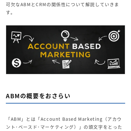
【店舗型ビジネス向け】エリ
【金融機関向け】マーケティ
可欠なABMとCRMの関係性について解説していきま
ア
ング
す。
マーケティングサービス
サービス
【IT企業向け】マーケティン
SNSアカウント運用代行サー
グ
ビス（LINE）
サービス
広告プロモーションの製品
【クリニック向け】新規集患
【歯科業界向け】新規集患
Web広告サービス
Web広告パッケージ
【塾・個別塾業界向け】新規
サイトアクセス増加パッケー
集客Web広告パッケージ
ジ
ABMの概要をおさらい
商圏ねらいうちパッケージ
求人パッケージ
Web制作の製品
「ABM」とは「Account Based Marketing（アカウ
ント･ベースド･マーケティング）」の頭文字をとった
WEBプラス