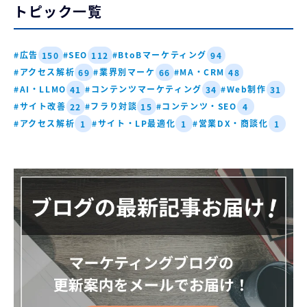
トピック一覧
#広告
#SEO
#BtoBマーケティング
150
112
94
#アクセス解析
#業界別マーケ
#MA・CRM
69
66
48
#AI・LLMO
#コンテンツマーケティング
#Web制作
41
34
31
#サイト改善
#フラり対談
#コンテンツ・SEO
22
15
4
#アクセス解析
#サイト・LP最適化
#営業DX・商談化
1
1
1