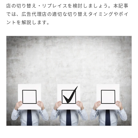
【店舗型ビジネス向け】エリ
【金融機関向け】マーケティ
店の切り替え・リプレイスを検討しましょう。本記事
ア
ング
マーケティングサービス
サービス
では、広告代理店の適切な切り替えタイミングやポイ
ントを解説します。
【IT企業向け】マーケティン
SNSアカウント運用代行サー
グ
ビス（LINE）
サービス
広告プロモーションの製品
【クリニック向け】新規集患
【歯科業界向け】新規集患
Web広告サービス
Web広告パッケージ
【塾・個別塾業界向け】新規
サイトアクセス増加パッケー
集客Web広告パッケージ
ジ
商圏ねらいうちパッケージ
求人パッケージ
Web制作の製品
WEBプラス