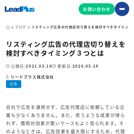
お問い合わせ
ブログ
リスティング広告の代理店切り替えを検討すべきタイミング
リスティング広告の代理店切り替えを
広告プロモーション
検討すべきタイミング３つとは
MA/CRM/SFA導入・運用
公開日:
2021.03.10
更新日:
2026.03.19
Web制作
マーケティング基盤の製品
リードプラス株式会社
マーケティングコンサルティング
広告
Leadplus One
MyFolio
コンテンツ制作
サイトアクセス解析ダッシュ
HubSpot導入・運用
マーケティング基盤
ボード
自社で広告を運用せず、広告代理店に依頼している企
業も少なくありません。また、思うような成果が得ら
マーケティングサービスの製品
れず、費用対効果が悪いケースもよく見られます。そ
のようなときは、広告効果を最大限にするため、代理